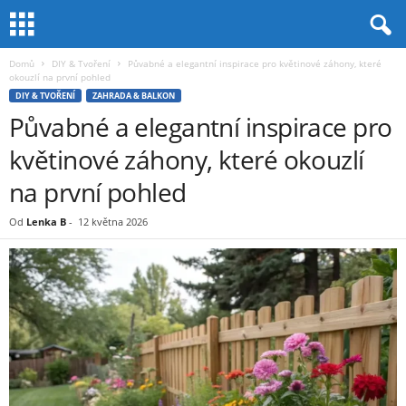
Domů
DIY & Tvoření
Půvabné a elegantní inspirace pro květinové záhony, které
okouzlí na první pohled
DIY & TVOŘENÍ
ZAHRADA & BALKON
Půvabné a elegantní inspirace pro
květinové záhony, které okouzlí
na první pohled
Od
Lenka B
-
12 května 2026