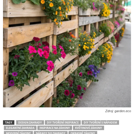
Zdroj: garden.eco
TAGY
DESIGN ZAHRADY
DIY TVOŘENÍ INSPIRACE
DIY TVOŘENÍ S NÁPADEM
ELEGANTNÍ ZAHRADA
INSPIRACE NA ZÁHONY
KVĚTINOVÉ ZÁHONY
MODERNÍ ZÁHONY
NÁPADY DO ZAHRADY
OKRASNÉ ZÁHONY