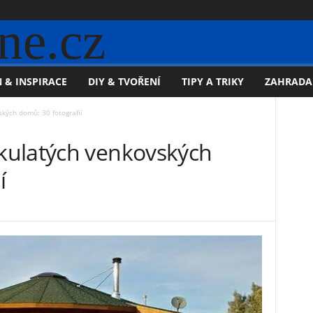
ne.cz
 & INSPIRACE
DIY & TVOŘENÍ
TIPY A TRIKY
ZAHRADA
kých domů: 30 fotografií
kulatých venkovských
í