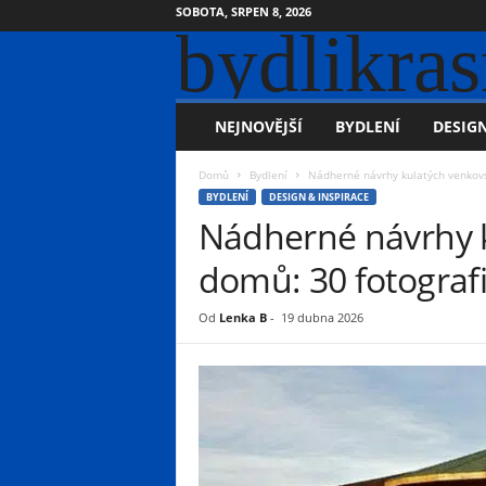
SOBOTA, SRPEN 8, 2026
bydlikras
NEJNOVĚJŠÍ
BYDLENÍ
DESIGN
Domů
Bydlení
Nádherné návrhy kulatých venkovs
BYDLENÍ
DESIGN & INSPIRACE
Nádherné návrhy 
domů: 30 fotografi
Od
Lenka B
-
19 dubna 2026