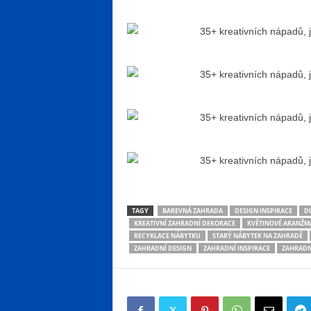
TAGY
BAREVNÁ ZAHRADA
DESIGN INSPIRACE
DI
KREATIVNÍ ZAHRADNÍ DEKORACE
KVĚTINOVÉ ARANŽM
RECYKLACE NÁBYTKU
STARÝ NÁBYTEK NA ZAHRADĚ
ZAHRADNÍ DESIGN
ZAHRADNÍ INSPIRACE
ZAHRADN