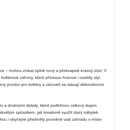
ce – mohou získat úplně nový a překvapivě krásný účel. V
větinové záhony, které přinesou hravost i osobitý styl.
ený prostor pro květiny a zároveň se stávají dekorativním
i a drobnými detaily, které podtrhnou celkový dojem.
i skvělým způsobem, jak kreativně využít starý nábytek.
ohou i obyčejné předměty proměnit vaši zahradu v místo