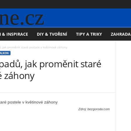
ne.cz
 & INSPIRACE
DIY & TVOŘENÍ
TIPY A TRIKY
ZAHRADA
, jak proměnit staré postele v květinové záhony
BALKON
padů, jak proměnit staré
é záhony
Zdroj: bezgoroda.com