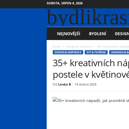
SOBOTA, SRPEN 8, 2026
bydlikras
NEJNOVĚJŠÍ
BYDLENÍ
DESIGN
Domů
Design & Inspirace
35+ kreativních nápadů
DESIGN & INSPIRACE
DIY & TVOŘENÍ
ZAHRADA & 
35+ kreativních ná
postele v květinov
Od
Lenka B
-
14 dubna 2026