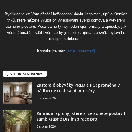
Bydlikrasne.cz Vám přináší každodenní dávku inspirace, tipů a různých
triků, které můžete využít při vylepšování svého domova a vytváření
útulného prostoru. Používáme ty nejmodernější formáty a způsoby, jak
všem čtenářům sdělit vše, co by je mohlo zajímat ze světa bytového
designu a dekorací.
Kontaktujte nás:
[email protected]
JEŠTĚ DALŠÍ NOVINKY
Zastaralé obýváky PŘED a PO: proměna v
nádherné rustikální interiéry
5 srpna 2026
Zahradní sprchy, které si zvládnete postavit
sami: krásné DIY inspirace pro...
5 srpna 2026