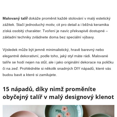
Malovaný talíř
dokáže proměnit každé stolování v malý estetický
zážitek. Stačí jednoduchý motiv, cit pro detail a i běžná keramika
získá osobitý charakter. Tvoření je navíc překvapivě dostupné –
základní techniky zvládnete doma bez speciální výbavy.
Výsledek může být jemně minimalistický, hravě barevný nebo
elegantně dekorativní, podle toho, jaký styl máte rádi. Malované
talíře se hodí nejen na stůl, ale i jako originální dekorace na poličku
či na zeď. Prohlédněte si několik snadných DIY nápadů, které vás
budou bavit a které si zamilujete.
15 nápadů, díky nimž proměníte
obyčejný talíř v malý designový klenot