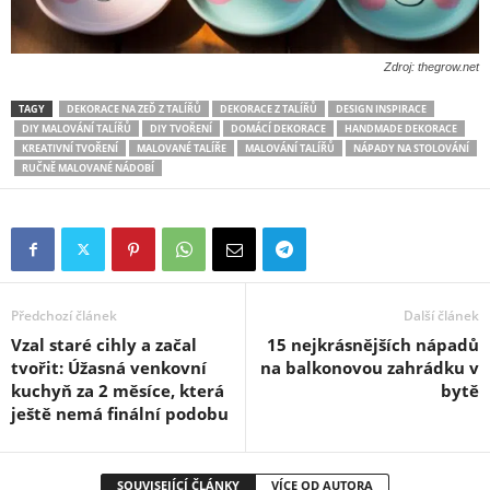
Zdroj: thegrow.net
TAGY
DEKORACE NA ZEĎ Z TALÍŘŮ
DEKORACE Z TALÍŘŮ
DESIGN INSPIRACE
DIY MALOVÁNÍ TALÍŘŮ
DIY TVOŘENÍ
DOMÁCÍ DEKORACE
HANDMADE DEKORACE
KREATIVNÍ TVOŘENÍ
MALOVANÉ TALÍŘE
MALOVÁNÍ TALÍŘŮ
NÁPADY NA STOLOVÁNÍ
RUČNĚ MALOVANÉ NÁDOBÍ
Předchozí článek
Další článek
Vzal staré cihly a začal
15 nejkrásnějších nápadů
tvořit: Úžasná venkovní
na balkonovou zahrádku v
kuchyň za 2 měsíce, která
bytě
ještě nemá finální podobu
SOUVISEJÍCÍ ČLÁNKY
VÍCE OD AUTORA