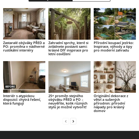
Zastaralé obýváky PŘED a
Zahradní sprchy, které si
Přírodní koupací jezírko:
PO: proměna v nádherné
zvládnete postavit sami:
Inspirace, výhody a tipy
rustikální interiéry
krásné DIY inspirace pro
pro moderní zahradu
letní osvěžení
Interiér s atypickou
25+ proměn stejného
Originální dekorace z
dispozicí: chytrá řešení,
obýváku PŘED a PO –
větví a sušených
která fungují
neuvěříte, kolik různých
přírodnin: přírodní
stylů je možné vytvořit!
nápady pro krásný
domov