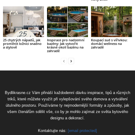
25 chytrých nápadů, jak
Inspirace pro nadzemní
Koupací sud s vířivkou:
proměnit ložnici snadno
bazény: Jak vytvořit
domácí wellness na
a stylově
krásné okolí bazénu na
zahradě
zahradě
Bydlikrasne.cz Vám přináší každodenní dávku inspirace, tipů a různých
triků, které můžete využít při vylepšování svého domova a vytváření
útulného prostoru. Používáme ty nejmodernější formáty a způsoby, jak
všem čtenářům sdělit vše, co by je mohlo zajímat ze světa bytového
designu a dekorací.
Kontaktujte nás:
[email protected]