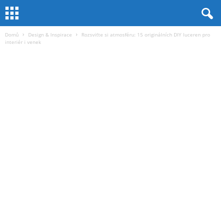
Domů
Design & Inspirace
Rozsviťte si atmosféru: 15 originálních DIY luceren pro
interiér i venek