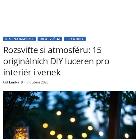
DESIGN & INSPIRACE
DIY & TVOŘENÍ
TIPY A TRIKY
Rozsviťte si atmosféru: 15
originálních DIY luceren pro
interiér i venek
Od
Lenka B
-
7 dubna 2026