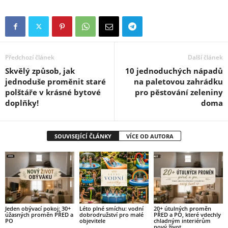
Předchozí článek
Další článek
Skvělý způsob, jak
10 jednoduchých nápadů
jednoduše proměnit staré
na paletovou zahrádku
polštáře v krásné bytové
pro pěstování zeleniny
doplňky!
doma
SOUVISEJÍCÍ ČLÁNKY
VÍCE OD AUTORA
Jeden obývací pokoj: 30+
Léto plné smíchu: vodní
20+ útulných proměn
úžasných proměn PŘED a
dobrodružství pro malé
PŘED a PO, které vdechly
PO
objevitele
chladným interiérům
nový život