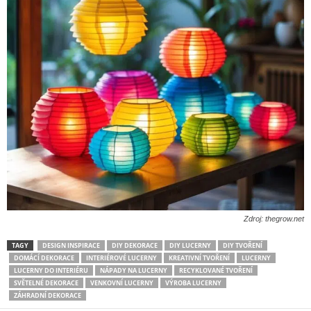
Zdroj: thegrow.net
TAGY
DESIGN INSPIRACE
DIY DEKORACE
DIY LUCERNY
DIY TVOŘENÍ
DOMÁCÍ DEKORACE
INTERIÉROVÉ LUCERNY
KREATIVNÍ TVOŘENÍ
LUCERNY
LUCERNY DO INTERIÉRU
NÁPADY NA LUCERNY
RECYKLOVANÉ TVOŘENÍ
SVĚTELNÉ DEKORACE
VENKOVNÍ LUCERNY
VÝROBA LUCERNY
ZÁHRADNÍ DEKORACE