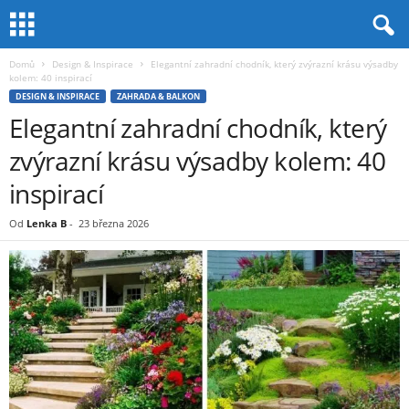
Domů
Design & Inspirace
Elegantní zahradní chodník, který zvýrazní krásu výsadby
kolem: 40 inspirací
DESIGN & INSPIRACE
ZAHRADA & BALKON
Elegantní zahradní chodník, který
zvýrazní krásu výsadby kolem: 40
inspirací
Od
Lenka B
-
23 března 2026