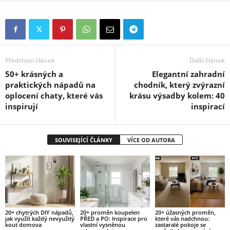
Předchozí článek
Další článek
50+ krásných a
Elegantní zahradní
praktických nápadů na
chodník, který zvýrazní
oplocení chaty, které vás
krásu výsadby kolem: 40
inspirují
inspirací
SOUVISEJÍCÍ ČLÁNKY
VÍCE OD AUTORA
20+ chytrých DIY nápadů,
20+ proměn koupelen
20+ úžasných proměn,
jak využít každý nevyužitý
PŘED a PO: Inspirace pro
které vás nadchnou:
kout domova
vlastní vysněnou
zastaralé pokoje se