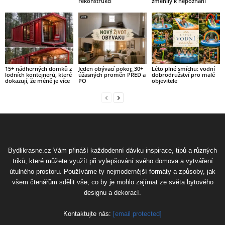
rekonstrukci
změnily k nepoznání
15+ nádherných domků z
Jeden obývací pokoj: 30+
Léto plné smíchu: vodní
lodních kontejnerů, které
úžasných proměn PŘED a
dobrodružství pro malé
dokazují, že méně je více
PO
objevitele
Bydlikrasne.cz Vám přináší každodenní dávku inspirace, tipů a různých
triků, které můžete využít při vylepšování svého domova a vytváření
útulného prostoru. Používáme ty nejmodernější formáty a způsoby, jak
všem čtenářům sdělit vše, co by je mohlo zajímat ze světa bytového
designu a dekorací.
Kontaktujte nás:
[email protected]