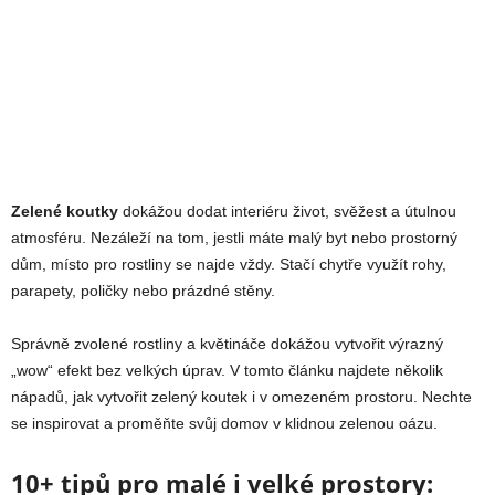
Zelené koutky
dokážou dodat interiéru život, svěžest a útulnou
atmosféru. Nezáleží na tom, jestli máte malý byt nebo prostorný
dům, místo pro rostliny se najde vždy. Stačí chytře využít rohy,
parapety, poličky nebo prázdné stěny.
Správně zvolené rostliny a květináče dokážou vytvořit výrazný
„wow“ efekt bez velkých úprav. V tomto článku najdete několik
nápadů, jak vytvořit zelený koutek i v omezeném prostoru. Nechte
se inspirovat a proměňte svůj domov v klidnou zelenou oázu.
10+ tipů pro malé i velké prostory: