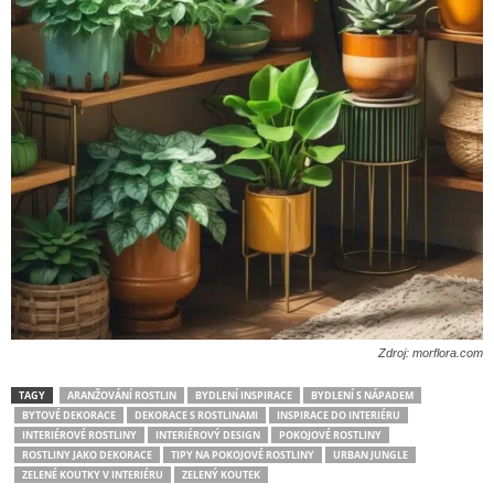
Zdroj: morflora.com
TAGY
ARANŽOVÁNÍ ROSTLIN
BYDLENÍ INSPIRACE
BYDLENÍ S NÁPADEM
BYTOVÉ DEKORACE
DEKORACE S ROSTLINAMI
INSPIRACE DO INTERIÉRU
INTERIÉROVÉ ROSTLINY
INTERIÉROVÝ DESIGN
POKOJOVÉ ROSTLINY
ROSTLINY JAKO DEKORACE
TIPY NA POKOJOVÉ ROSTLINY
URBAN JUNGLE
ZELENÉ KOUTKY V INTERIÉRU
ZELENÝ KOUTEK