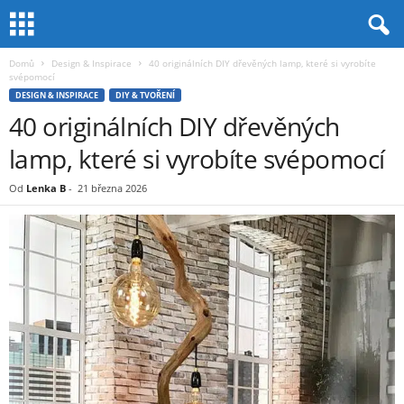
Domů
Design & Inspirace
40 originálních DIY dřevěných lamp, které si vyrobíte
svépomocí
DESIGN & INSPIRACE
DIY & TVOŘENÍ
40 originálních DIY dřevěných
lamp, které si vyrobíte svépomocí
Od
Lenka B
-
21 března 2026