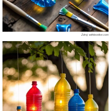
Zdroj: withlovelive.com