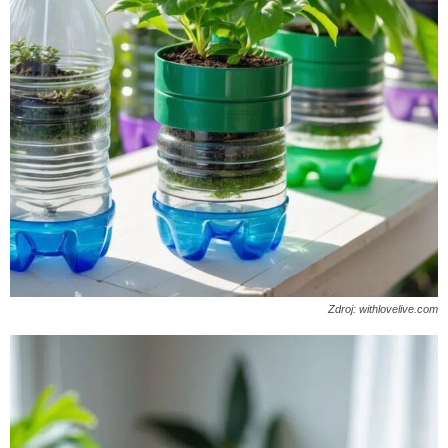
Zdroj: withlovelive.com