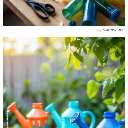
Zdroj: withlovelive.com