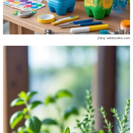
Zdroj: withlovelive.com