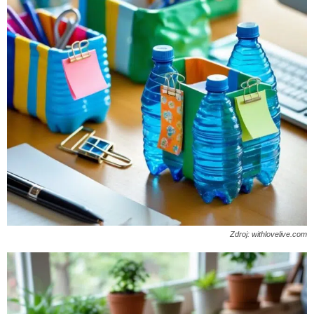
Zdroj: withlovelive.com