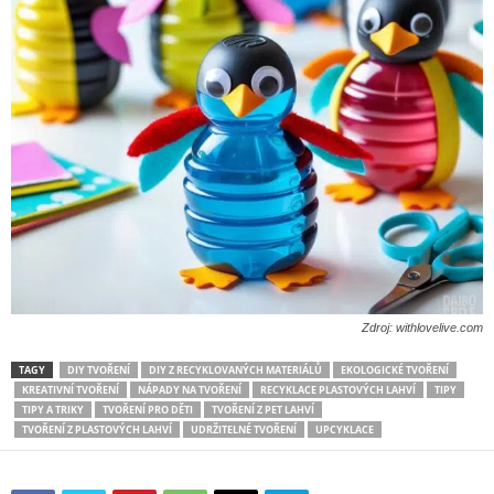
Zdroj: withlovelive.com
TAGY
DIY TVOŘENÍ
DIY Z RECYKLOVANÝCH MATERIÁLŮ
EKOLOGICKÉ TVOŘENÍ
KREATIVNÍ TVOŘENÍ
NÁPADY NA TVOŘENÍ
RECYKLACE PLASTOVÝCH LAHVÍ
TIPY
TIPY A TRIKY
TVOŘENÍ PRO DĚTI
TVOŘENÍ Z PET LAHVÍ
TVOŘENÍ Z PLASTOVÝCH LAHVÍ
UDRŽITELNÉ TVOŘENÍ
UPCYKLACE