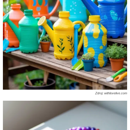
Zdroj: withlovelive.com