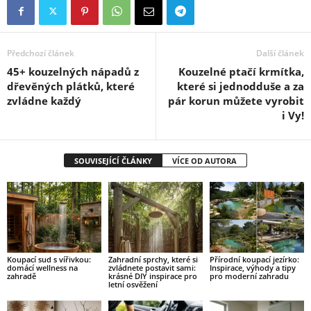
Předchozí článek
Další článek
45+ kouzelných nápadů z
Kouzelné ptačí krmítka,
dřevěných plátků, které
které si jednodduše a za
zvládne každý
pár korun můžete vyrobit
i Vy!
SOUVISEJÍCÍ ČLÁNKY
VÍCE OD AUTORA
Koupací sud s vířivkou:
Zahradní sprchy, které si
Přírodní koupací jezírko:
domácí wellness na
zvládnete postavit sami:
Inspirace, výhody a tipy
zahradě
krásné DIY inspirace pro
pro moderní zahradu
letní osvěžení