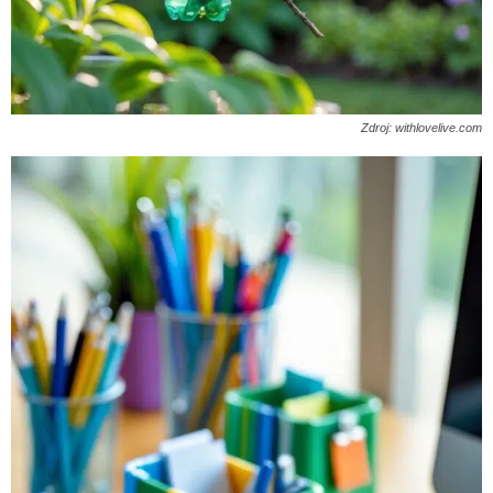
Zdroj: withlovelive.com