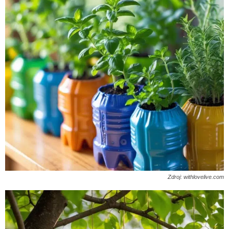
Zdroj: withlovelive.com