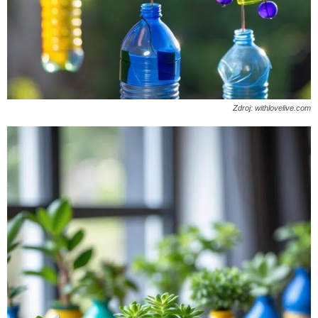
Zdroj: withlovelive.com