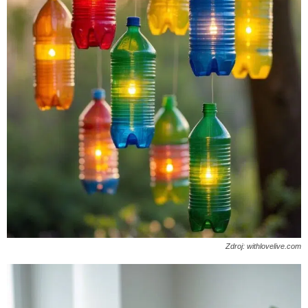
Zdroj: withlovelive.com