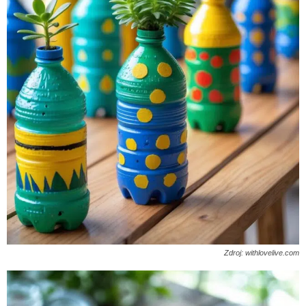
Zdroj: withlovelive.com