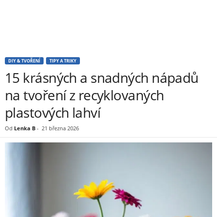
DIY & TVOŘENÍ
TIPY A TRIKY
15 krásných a snadných nápadů
na tvoření z recyklovaných
plastových lahví
Od
Lenka B
-
21 března 2026