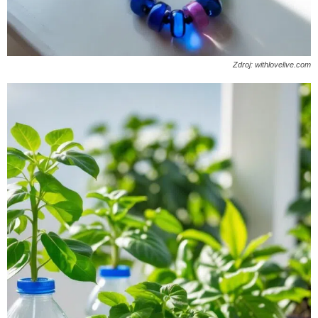
Zdroj: withlovelive.com