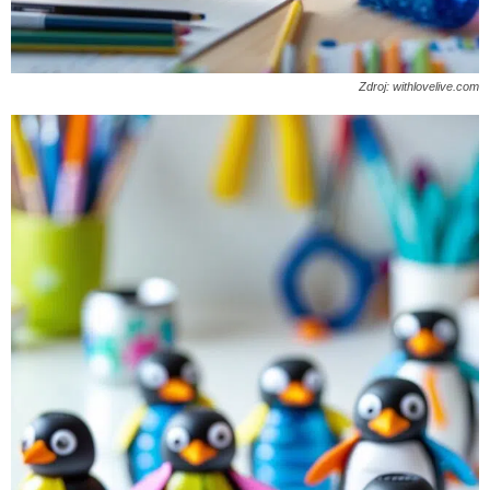
Zdroj: withlovelive.com