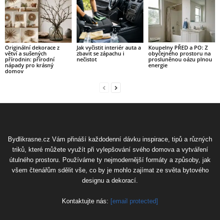
Originální dekorace z
Jak vyčistit interiér auta a
Koupelny PŘED a PO: Z
větví a sušených
zbavit se zápachu i
obyčejného prostoru na
přírodnin: přírodní
nečistot
prosluněnou oázu plnou
nápady pro krásný
energie
domov
Bydlikrasne.cz Vám přináší každodenní dávku inspirace, tipů a různých
triků, které můžete využít při vylepšování svého domova a vytváření
útulného prostoru. Používáme ty nejmodernější formáty a způsoby, jak
všem čtenářům sdělit vše, co by je mohlo zajímat ze světa bytového
designu a dekorací.
Kontaktujte nás:
[email protected]