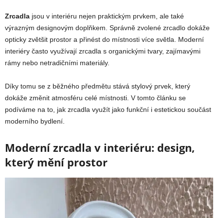
Zrcadla
jsou v interiéru nejen praktickým prvkem, ale také
výrazným designovým doplňkem. Správně zvolené zrcadlo dokáže
opticky zvětšit prostor a přinést do místnosti více světla. Moderní
interiéry často využívají zrcadla s organickými tvary, zajímavými
rámy nebo netradičními materiály.
Díky tomu se z běžného předmětu stává stylový prvek, který
dokáže změnit atmosféru celé místnosti. V tomto článku se
podíváme na to, jak zrcadla využít jako funkční i estetickou součást
moderního bydlení.
Moderní zrcadla v interiéru: design,
který mění prostor