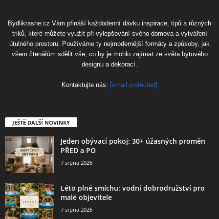
Bydlikrasne.cz Vám přináší každodenní dávku inspirace, tipů a různých
triků, které můžete využít při vylepšování svého domova a vytváření
útulného prostoru. Používáme ty nejmodernější formáty a způsoby, jak
všem čtenářům sdělit vše, co by je mohlo zajímat ze světa bytového
designu a dekorací.
Kontaktujte nás:
[email protected]
JEŠTĚ DALŠÍ NOVINKY
Jeden obývací pokoj: 30+ úžasných proměn
PŘED a PO
7 srpna 2026
Léto plné smíchu: vodní dobrodružství pro
malé objevitele
7 srpna 2026