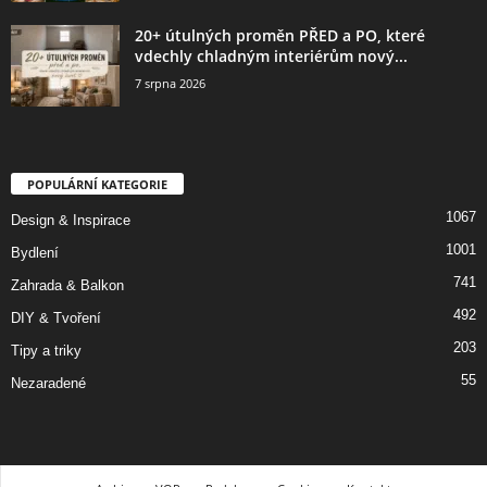
20+ útulných proměn PŘED a PO, které
vdechly chladným interiérům nový...
7 srpna 2026
POPULÁRNÍ KATEGORIE
1067
Design & Inspirace
1001
Bydlení
741
Zahrada & Balkon
492
DIY & Tvoření
203
Tipy a triky
55
Nezaradené