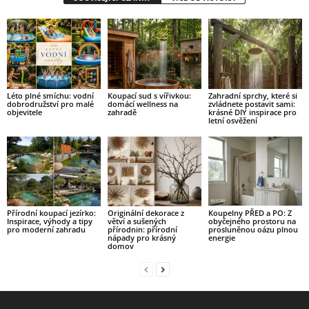
Léto plné smíchu: vodní
Koupací sud s vířivkou:
Zahradní sprchy, které si
dobrodružství pro malé
domácí wellness na
zvládnete postavit sami:
objevitele
zahradě
krásné DIY inspirace pro
letní osvěžení
Přírodní koupací jezírko:
Originální dekorace z
Koupelny PŘED a PO: Z
Inspirace, výhody a tipy
větví a sušených
obyčejného prostoru na
pro moderní zahradu
přírodnin: přírodní
prosluněnou oázu plnou
nápady pro krásný
energie
domov