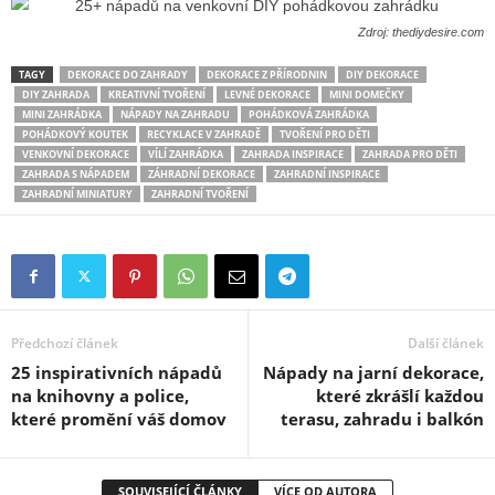
Zdroj: thediydesire.com
TAGY
DEKORACE DO ZAHRADY
DEKORACE Z PŘÍRODNIN
DIY DEKORACE
DIY ZAHRADA
KREATIVNÍ TVOŘENÍ
LEVNÉ DEKORACE
MINI DOMEČKY
MINI ZAHRÁDKA
NÁPADY NA ZAHRADU
POHÁDKOVÁ ZAHRÁDKA
POHÁDKOVÝ KOUTEK
RECYKLACE V ZAHRADĚ
TVOŘENÍ PRO DĚTI
VENKOVNÍ DEKORACE
VÍLÍ ZAHRÁDKA
ZAHRADA INSPIRACE
ZAHRADA PRO DĚTI
ZAHRADA S NÁPADEM
ZÁHRADNÍ DEKORACE
ZAHRADNÍ INSPIRACE
ZAHRADNÍ MINIATURY
ZAHRADNÍ TVOŘENÍ
Předchozí článek
Další článek
25 inspirativních nápadů
Nápady na jarní dekorace,
na knihovny a police,
které zkrášlí každou
které promění váš domov
terasu, zahradu i balkón
SOUVISEJÍCÍ ČLÁNKY
VÍCE OD AUTORA