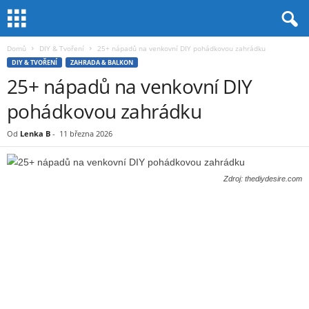
Domů
DIY & Tvoření
25+ nápadů na venkovní DIY pohádkovou zahrádku
DIY & TVOŘENÍ
ZAHRADA & BALKON
25+ nápadů na venkovní DIY
pohádkovou zahrádku
Od
Lenka B
-
11 března 2026
Zdroj: thediydesire.com