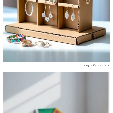
Zdroj: withlovelive.com