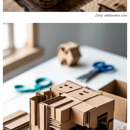
Zdroj: withlovelive.com