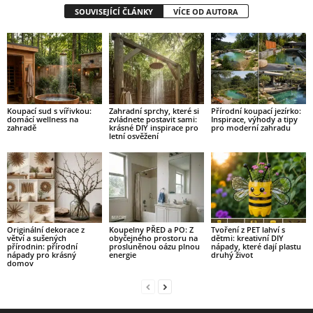
SOUVISEJÍCÍ ČLÁNKY
VÍCE OD AUTORA
Koupací sud s vířivkou:
Zahradní sprchy, které si
Přírodní koupací jezírko:
domácí wellness na
zvládnete postavit sami:
Inspirace, výhody a tipy
zahradě
krásné DIY inspirace pro
pro moderní zahradu
letní osvěžení
Originální dekorace z
Koupelny PŘED a PO: Z
Tvoření z PET lahví s
větví a sušených
obyčejného prostoru na
dětmi: kreativní DIY
přírodnin: přírodní
prosluněnou oázu plnou
nápady, které dají plastu
nápady pro krásný
energie
druhý život
domov