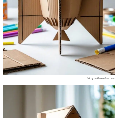
Zdroj: withlovelive.com