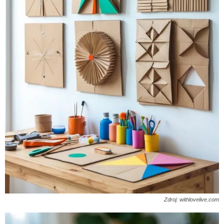
Zdroj: withlovelive.com