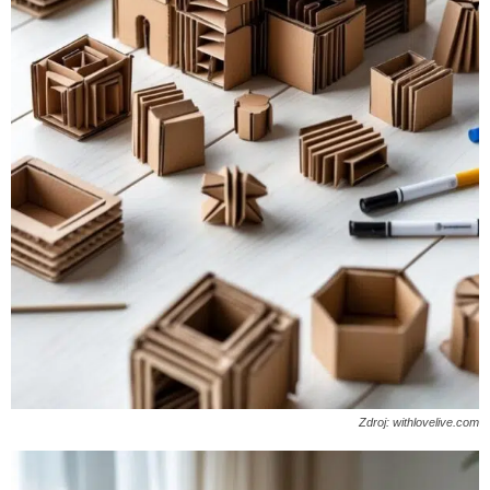
Zdroj: withlovelive.com