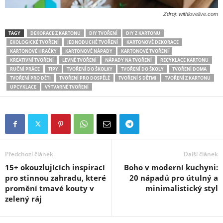
Zdroj: withlovelive.com
TAGY
DEKORACE Z KARTONU
DIY TVOŘENÍ
DIY Z KARTONU
EKOLOGICKÉ TVOŘENÍ
JEDNODUCHÉ TVOŘENÍ
KARTONOVÉ DEKORACE
KARTONOVÉ HRAČKY
KARTONOVÉ NÁPADY
KARTONOVÉ TVOŘENÍ
KREATIVNÍ TVOŘENÍ
LEVNÉ TVOŘENÍ
NÁPADY NA TVOŘENÍ
RECYKLACE KARTONU
RUČNÍ PRÁCE
TIPY
TVOŘENÍ DO ŠKOLKY
TVOŘENÍ DO ŠKOLY
TVOŘENÍ DOMA
TVOŘENÍ PRO DĚTI
TVOŘENÍ PRO DOSPĚLÉ
TVOŘENÍ S DĚTMI
TVOŘENÍ Z KARTONU
UPCYKLACE
VÝTVARNÉ TVOŘENÍ
Předchozí článek
Další článek
15+ okouzlujících inspirací
Boho v moderní kuchyni:
pro stinnou zahradu, které
20 nápadů pro útulný a
promění tmavé kouty v
minimalistický styl
zelený ráj