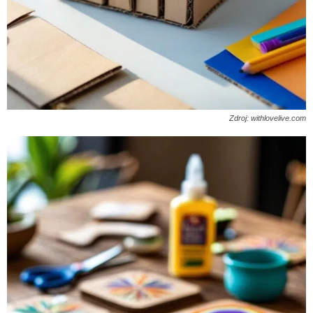
Zdroj: withlovelive.com