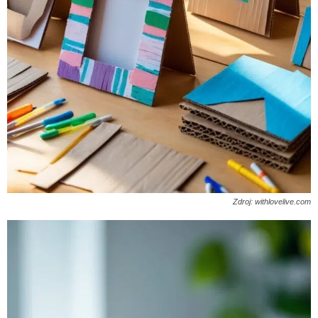
Zdroj: withlovelive.com