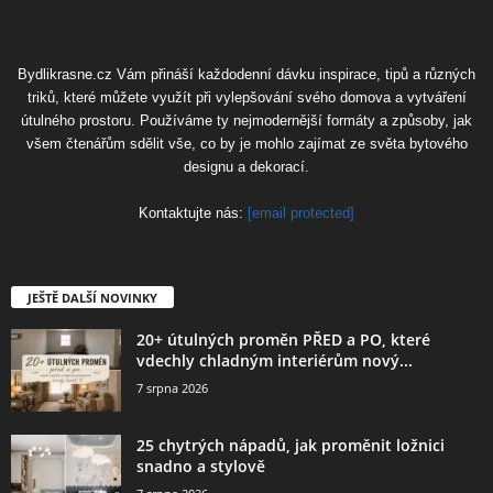
Bydlikrasne.cz Vám přináší každodenní dávku inspirace, tipů a různých
triků, které můžete využít při vylepšování svého domova a vytváření
útulného prostoru. Používáme ty nejmodernější formáty a způsoby, jak
všem čtenářům sdělit vše, co by je mohlo zajímat ze světa bytového
designu a dekorací.
Kontaktujte nás:
[email protected]
JEŠTĚ DALŠÍ NOVINKY
20+ útulných proměn PŘED a PO, které
vdechly chladným interiérům nový...
7 srpna 2026
25 chytrých nápadů, jak proměnit ložnici
snadno a stylově