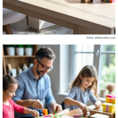
Zdroj: withlovelive.com