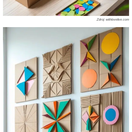
Zdroj: withlovelive.com