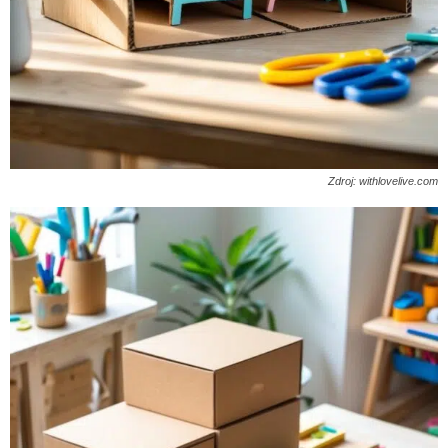
Zdroj: withlovelive.com