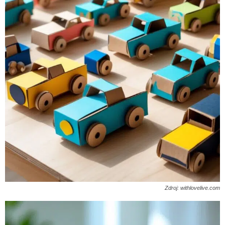
Zdroj: withlovelive.com