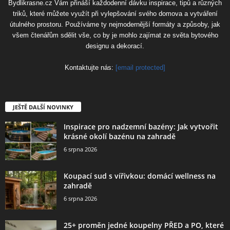
Bydlikrasne.cz Vám přináší každodenní dávku inspirace, tipů a různých
triků, které můžete využít při vylepšování svého domova a vytváření
útulného prostoru. Používáme ty nejmodernější formáty a způsoby, jak
všem čtenářům sdělit vše, co by je mohlo zajímat ze světa bytového
designu a dekorací.
Kontaktujte nás:
[email protected]
JEŠTĚ DALŠÍ NOVINKY
Inspirace pro nadzemní bazény: Jak vytvořit
krásné okolí bazénu na zahradě
6 srpna 2026
Koupací sud s vířivkou: domácí wellness na
zahradě
6 srpna 2026
25+ proměn jedné koupelny PŘED a PO, které