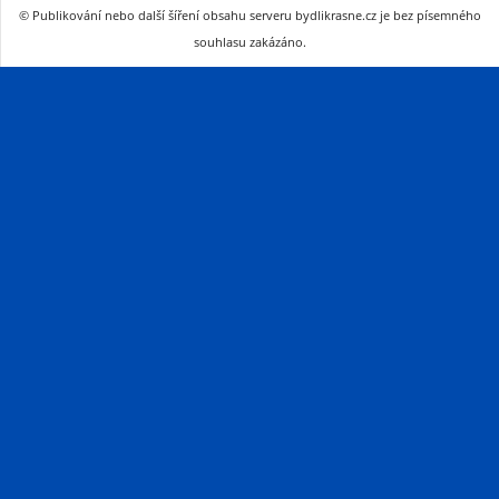
© Publikování nebo další šíření obsahu serveru bydlikrasne.cz je bez písemného
souhlasu zakázáno.