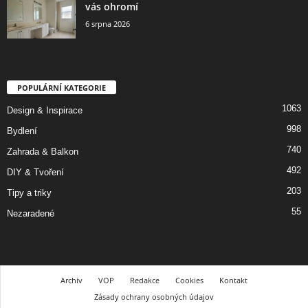
vás ohromí
6 srpna 2026
POPULÁRNÍ KATEGORIE
1063
Design & Inspirace
998
Bydlení
740
Zahrada & Balkon
492
DIY & Tvoření
203
Tipy a triky
55
Nezaradené
Archiv
VOP
Redakce
Cookies
Kontakt
Zásady ochrany osobných údajov