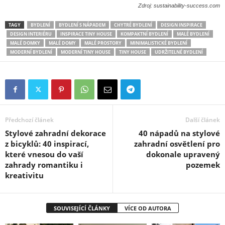
Zdroj: sustainability-success.com
TAGY
BYDLENÍ
BYDLENÍ S NÁPADEM
CHYTRÉ BYDLENÍ
DESIGN INSPIRACE
DESIGN INTERIÉRU
INSPIRACE TINY HOUSE
KOMPAKTNÍ BYDLENÍ
MALÉ BYDLENÍ
MALÉ DOMKY
MALÉ DOMY
MALÉ PROSTORY
MINIMALISTICKÉ BYDLENÍ
MODERNÍ BYDLENÍ
MODERNÍ TINY HOUSE
TINY HOUSE
UDRŽITELNÉ BYDLENÍ
Předchozí článek
Další článek
Stylové zahradní dekorace
40 nápadů na stylové
z bicyklů: 40 inspirací,
zahradní osvětlení pro
které vnesou do vaší
dokonale upravený
zahrady romantiku i
pozemek
kreativitu
SOUVISEJÍCÍ ČLÁNKY
VÍCE OD AUTORA