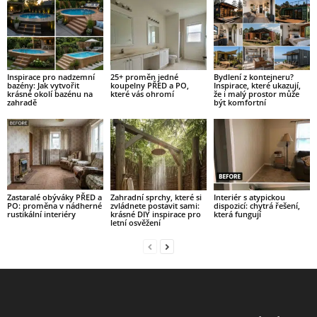
Inspirace pro nadzemní
25+ proměn jedné
Bydlení z kontejneru?
bazény: Jak vytvořit
koupelny PŘED a PO,
Inspirace, které ukazují,
krásné okolí bazénu na
které vás ohromí
že i malý prostor může
zahradě
být komfortní
Zastaralé obýváky PŘED a
Zahradní sprchy, které si
Interiér s atypickou
PO: proměna v nádherné
zvládnete postavit sami:
dispozicí: chytrá řešení,
rustikální interiéry
krásné DIY inspirace pro
která fungují
letní osvěžení