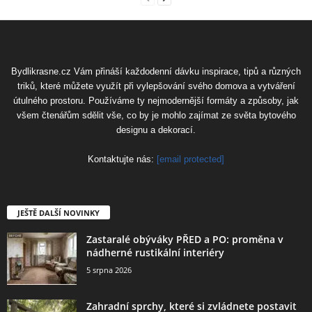
Bydlikrasne.cz Vám přináší každodenní dávku inspirace, tipů a různých
triků, které můžete využít při vylepšování svého domova a vytváření
útulného prostoru. Používáme ty nejmodernější formáty a způsoby, jak
všem čtenářům sdělit vše, co by je mohlo zajímat ze světa bytového
designu a dekorací.
Kontaktujte nás:
[email protected]
JEŠTĚ DALŠÍ NOVINKY
Zastaralé obýváky PŘED a PO: proměna v
nádherné rustikální interiéry
5 srpna 2026
Zahradní sprchy, které si zvládnete postavit