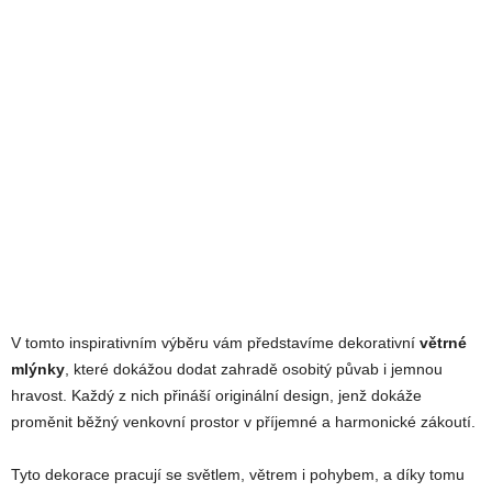
V tomto inspirativním výběru vám představíme dekorativní
větrné
mlýnky
, které dokážou dodat zahradě osobitý půvab i jemnou
hravost. Každý z nich přináší originální design, jenž dokáže
proměnit běžný venkovní prostor v příjemné a harmonické zákoutí.
Tyto dekorace pracují se světlem, větrem i pohybem, a díky tomu