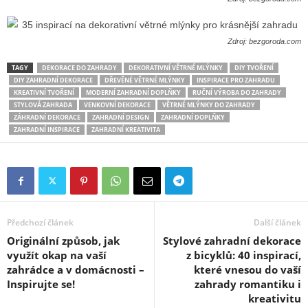
Zdroj: bezgoroda.com
TAGY
DEKORACE DO ZAHRADY
DEKORATIVNÍ VĚTRNÉ MLÝNKY
DIY TVOŘENÍ
DIY ZAHRADNÍ DEKORACE
DŘEVĚNÉ VĚTRNÉ MLÝNKY
INSPIRACE PRO ZAHRADU
KREATIVNÍ TVOŘENÍ
MODERNÍ ZAHRADNÍ DOPLŇKY
RUČNÍ VÝROBA DO ZAHRADY
STYLOVÁ ZAHRADA
VENKOVNÍ DEKORACE
VĚTRNÉ MLÝNKY DO ZAHRADY
ZÁHRADNÍ DEKORACE
ZAHRADNÍ DESIGN
ZAHRADNÍ DOPLŇKY
ZAHRADNÍ INSPIRACE
ZAHRADNÍ KREATIVITA
Předchozí článek
Další článek
Originální způsob, jak
Stylové zahradní dekorace
využít okap na vaší
z bicyklů: 40 inspirací,
zahrádce a v domácnosti –
které vnesou do vaší
Inspirujte se!
zahrady romantiku i
kreativitu