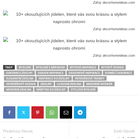
Zdroj: decorhomeideas.com
Zdroj: decorhomeideas.com
Zdroj: decorhomeideas.com
TAGY
BYDLENÍ
BYDLENÍ S NÁPADEM
BYTOVÁ INSPIRACE
BYTOVÝ DESIGN
DEKORACE JÍDELNY
DESIGN INSPIRACE
DESIGNOVÉ INSPIRACE
DOMÁCÍ DEKORACE
ELEGANTNÍ JÍDELNA
INSPIRACE DO JÍDELNY
INTERIÉROVÉ TRENDY
INTERIÉROVÝ DESIGN
JÍDELNY
LUXUSNÍ JÍDELNA
MODERNÍ INTERIÉR
MODERNÍ JÍDELNA
NÁBYTEK DO JÍDELNY
STYLOVÉ BYDLENÍ
Předchozí článek
Další článek