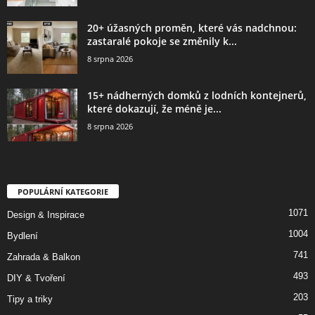
20+ úžasných proměn, které vás nadchnou:
zastaralé pokoje se změnily k...
8 srpna 2026
15+ nádherných domků z lodních kontejnerů,
které dokazují, že méně je...
8 srpna 2026
POPULÁRNÍ KATEGORIE
1071
Design & Inspirace
1004
Bydlení
741
Zahrada & Balkon
493
DIY & Tvoření
203
Tipy a triky