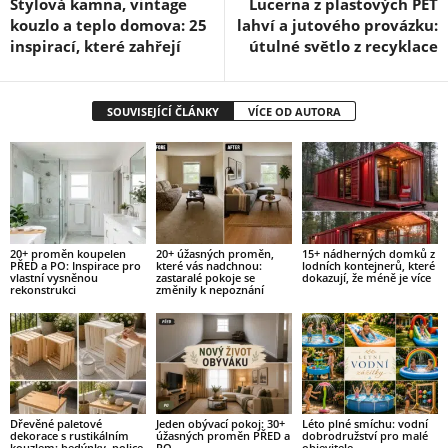
Stylová kamna, vintage
Lucerna z plastových PET
kouzlo a teplo domova: 25
lahví a jutového provázku:
inspirací, které zahřejí
útulné světlo z recyklace
SOUVISEJÍCÍ ČLÁNKY
VÍCE OD AUTORA
20+ proměn koupelen
20+ úžasných proměn,
15+ nádherných domků z
PŘED a PO: Inspirace pro
které vás nadchnou:
lodních kontejnerů, které
vlastní vysněnou
zastaralé pokoje se
dokazují, že méně je více
rekonstrukci
změnily k nepoznání
Dřevěné paletové
Jeden obývací pokoj: 30+
Léto plné smíchu: vodní
dekorace s rustikálním
úžasných proměn PŘED a
dobrodružství pro malé
kouzlem: bedýnky, police
PO
objevitele