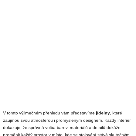
V tomto výjimečném přehledu vám představíme
jídelny
, které
zaujmou svou atmosférou i promyšleným designem. Každý interiér
dokazuje, že správná volba barev, materiálů a detailů dokáže
proměnit každý prostor v místo, kde se stolování stává skutečným