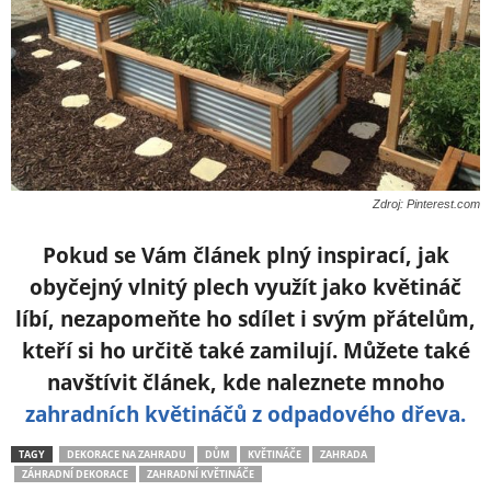
Zdroj: Pinterest.com
Pokud se Vám článek plný inspirací, jak
obyčejný vlnitý plech využít jako květináč
líbí
, nezapomeňte ho sdílet i svým přátelům,
kteří si ho určitě také zamilují. Můžete také
navštívit článek, kde naleznete mnoho
zahradních květináčů z odpadového dřeva.
TAGY
DEKORACE NA ZAHRADU
DŮM
KVĚTINÁČE
ZAHRADA
ZÁHRADNÍ DEKORACE
ZAHRADNÍ KVĚTINÁČE