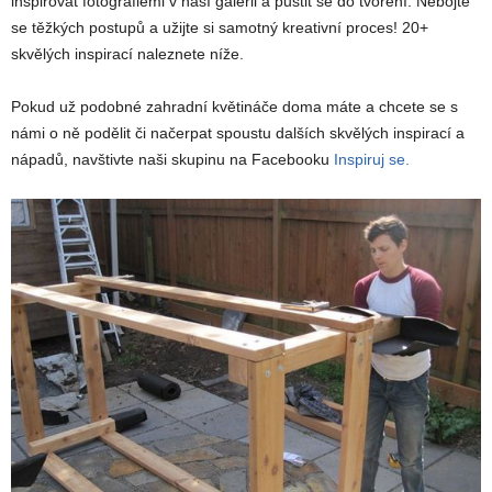
inspirovat fotografiemi v naší galerii a pustit se do tvoření. Nebojte
se těžkých postupů a užijte si samotný kreativní proces! 20+
skvělých inspirací naleznete níže.
Pokud už podobné zahradní květináče doma máte a chcete se s
námi o ně podělit či načerpat spoustu dalších skvělých inspirací a
nápadů, navštivte naši skupinu na Facebooku
Inspiruj se.