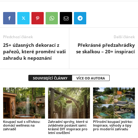
Předchozí článek
Další článek
25+ úžasných dekorací z
Překrásné předzahrádky
pařezů, které promění vaši
se skalkou – 20+ inspirací
zahradu k nepoznání
SOUVISEJÍCÍ ČLÁNKY
VÍCE OD AUTORA
Koupací sud s vířivkou:
Zahradní sprchy, které si
Přírodní koupací jezírko:
domácí wellness na
zvládnete postavit sami:
Inspirace, výhody a tipy
zahradě
krásné DIY inspirace pro
pro moderní zahradu
letní osvěžení