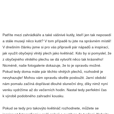
Patříte mezi zahrádkáře a také vášnivé kutily, kteří jen tak neposedí
a stále musejí něco kutit? V tom případě tu jste na správném místě!
V dnešním článku jsme si pro vás připravili pár nápadů a inspirací,
jak využít obyčejný vlnitý plech jako květináč. Kdo by si pomyslel, že
z obyčejného vlnitého plechu se dá vytvořit něco tak krásného!
Nicméně, naše fotogalerie dokazuje, že to je opravdu možné.
Pokud tedy doma máte pár těchto vlnitých plechů, rozhodně je
nevyhazujte! Mohou vám opravdu skvěle posloužit. Jarní období
nám pomalu začíná dopřávat dlouhé sluneční dny, díky nimž nyní
venku vydržíme až do večerních hodin. Nastal tedy perfektní čas
k výrobě podobného zahradní kousku.
Pokud se tedy pro takovýto květináč rozhodnete, můžete se