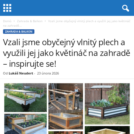
Domů
Zahrada & Balkon
Vzali jsme obyčejný vlnitý plech a využili jej jako květináč
na zahradě...
ZAHRADA & BALKON
Vzali jsme obyčejný vlnitý plech a
využili jej jako květináč na zahradě
– inspirujte se!
Od
Lukáš Neudert
-
23 února 2026