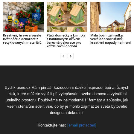
Kreativní, hravé a veselé
Ptačí domečky a krmítka
Malá boční zahrádka,
květináče a dekorace z
z nanukových dřívek:
velké dobrodružství:
recyklovaných materiálů
barevná dekorace pro
kreativní nápady na hraní
každé roční období
Bydlikrasne.cz Vám přináší každodenní dávku inspirace, tipů a různých
triků, které můžete využít při vylepšování svého domova a vytváření
útulného prostoru. Používáme ty nejmodernější formáty a způsoby, jak
všem čtenářům sdělit vše, co by je mohlo zajímat ze světa bytového
designu a dekorací.
Kontaktujte nás:
[email protected]