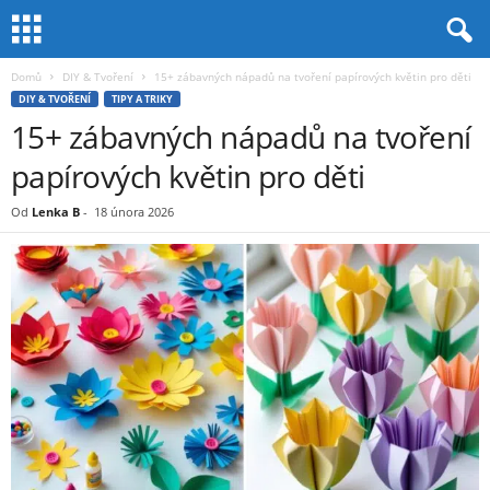
Domů
DIY & Tvoření
15+ zábavných nápadů na tvoření papírových květin pro děti
DIY & TVOŘENÍ
TIPY A TRIKY
15+ zábavných nápadů na tvoření
papírových květin pro děti
Od
Lenka B
-
18 února 2026