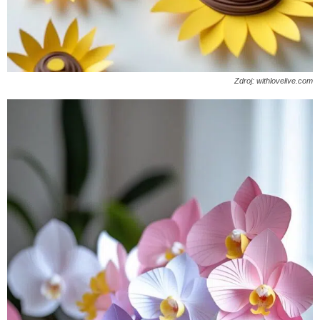
Zdroj: withlovelive.com