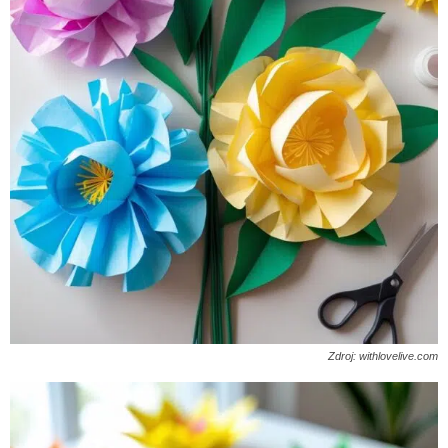
Zdroj: withlovelive.com