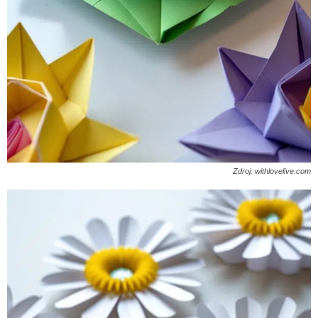
Zdroj: withlovelive.com