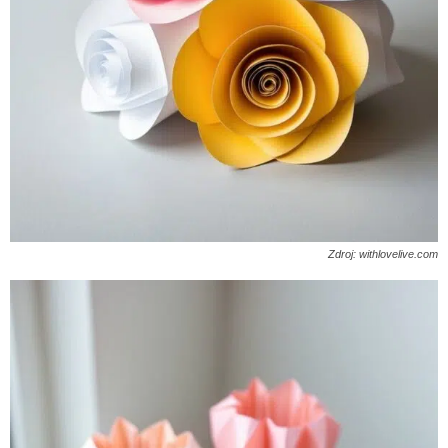
Zdroj: withlovelive.com