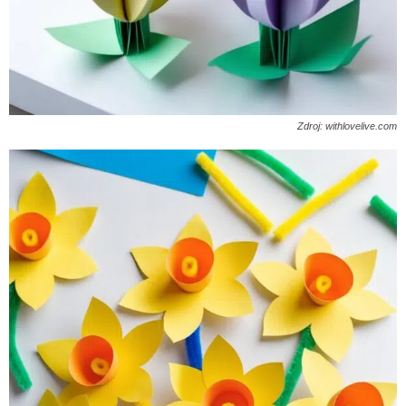
Zdroj: withlovelive.com