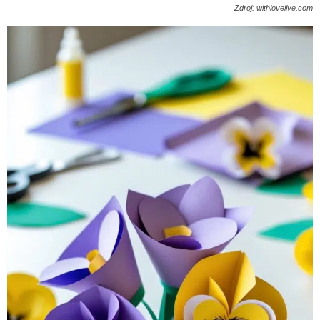
Zdroj: withlovelive.com