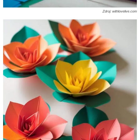
Zdroj: withlovelive.com