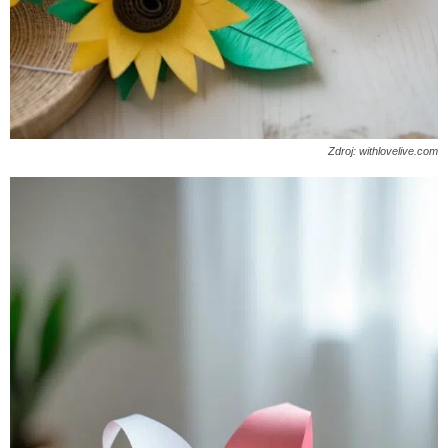
Zdroj: withlovelive.com