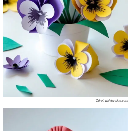
Zdroj: withlovelive.com