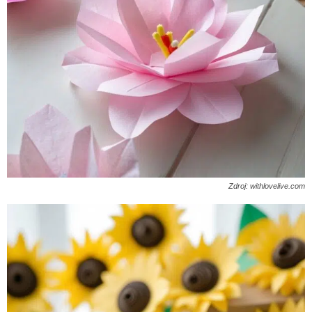
Zdroj: withlovelive.com