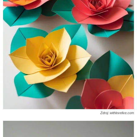
Zdroj: withlovelive.com