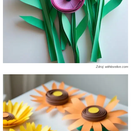
Zdroj: withlovelive.com