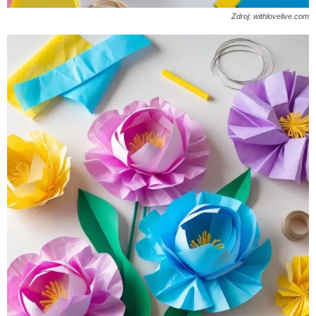
Zdroj: withlovelive.com