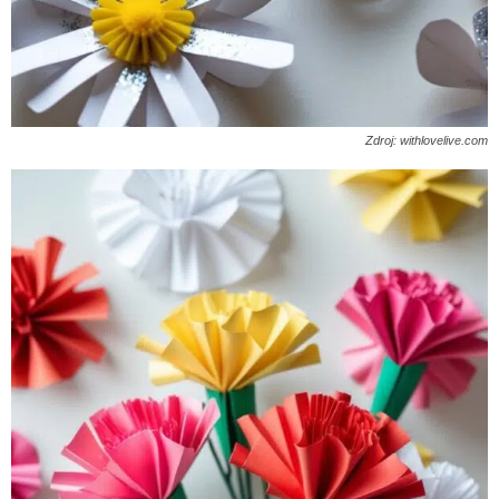
Zdroj: withlovelive.com