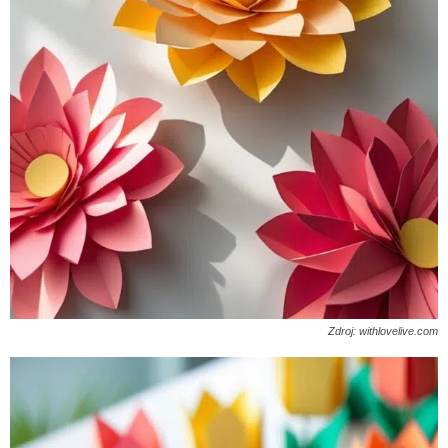
Zdroj: withlovelive.com