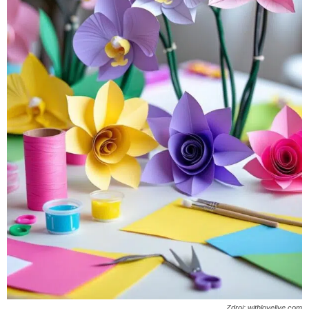
Zdroj: withlovelive.com