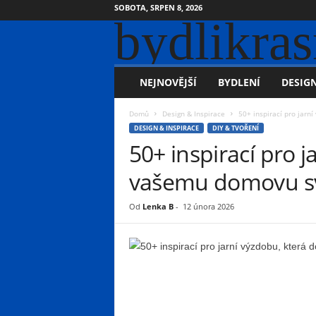
SOBOTA, SRPEN 8, 2026
bydlikras
NEJNOVĚJŠÍ
BYDLENÍ
DESIGN
Domů
Design & Inspirace
50+ inspirací pro jarn
DESIGN & INSPIRACE
DIY & TVOŘENÍ
50+ inspirací pro 
vašemu domovu sv
Od
Lenka B
-
12 února 2026