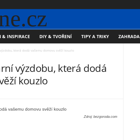
ne.cz
 & INSPIRACE
DIY & TVOŘENÍ
TIPY A TRIKY
ZAHRADA
í výzdobu, která dodá vašemu domovu svěží kouzlo
jarní výzdobu, která dodá
ěží kouzlo
Zdroj: bezgoroda.com