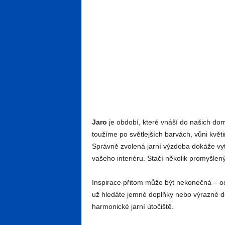
Jaro
je období, které vnáší do našich dom
toužíme po světlejších barvách, vůni květi
Správně zvolená jarní výzdoba dokáže vytv
vašeho interiéru. Stačí několik promyšle
Inspirace přitom může být nekonečná – od
už hledáte jemné doplňky nebo výrazné d
harmonické jarní útočiště.