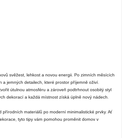
ovů svěžest, lehkost a novou energii. Po zimních měsících
n a jemných detailech, které prostor příjemně oživí.
ořit útulnou atmosféru a zároveň podtrhnout osobitý styl
ných dekorací a každá místnost získá úplně nový nádech.
 přírodních materiálů po moderní minimalistické prvky. Ať
ekorace, tyto tipy vám pomohou proměnit domov v