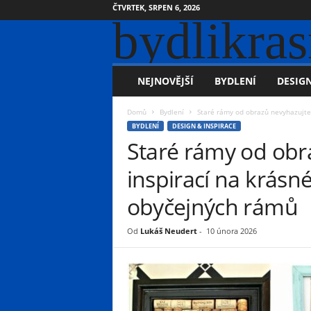
ČTVRTEK, SRPEN 6, 2026
bydlikras
NEJNOVĚJŠÍ
BYDLENÍ
DESIGN
Domů
Bydlení
Staré rámy od obrazů nevyhazujte! 
BYDLENÍ
DESIGN & INSPIRACE
Staré rámy od obr
inspirací na krásn
obyčejných rámů
Od
Lukáš Neudert
-
10 února 2026