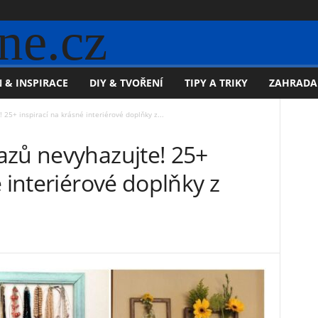
ne.cz
 & INSPIRACE
DIY & TVOŘENÍ
TIPY A TRIKY
ZAHRADA
25+ inspirací na krásné interiérové doplňky z...
azů nevyhazujte! 25+
é interiérové doplňky z