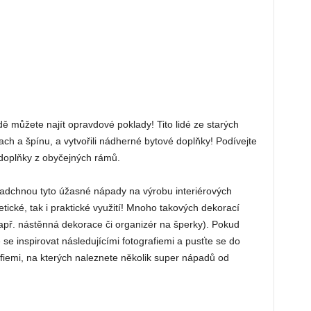
ůdě můžete najít opravdové poklady! Tito lidé ze starých
rach a špínu, a vytvořili nádherné bytové doplňky! Podívejte
 doplňky z obyčejných rámů.
 nadchnou tyto úžasné nápady na výrobu interiérových
tické, tak i praktické využití! Mnoho takových dekorací
apř. nástěnná dekorace či organizér na šperky). Pokud
 se inspirovat následujícími fotografiemi a pusťte se do
afiemi, na kterých naleznete několik super nápadů od