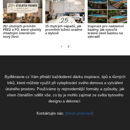
20+ útulných proměn
25 chytrých nápadů, jak
Inspirace pro nadzemní
PŘED a PO, které vdechly
proměnit ložnici snadno
bazény: Jak vytvořit
chladným interiérům
a stylově
krásné okolí bazénu na
nový život
zahradě
Bydlikrasne.cz Vám přináší každodenní dávku inspirace, tipů a různých
triků, které můžete využít při vylepšování svého domova a vytváření
útulného prostoru. Používáme ty nejmodernější formáty a způsoby, jak
všem čtenářům sdělit vše, co by je mohlo zajímat ze světa bytového
designu a dekorací.
Kontaktujte nás:
[email protected]