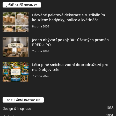
JEŠTĚ DALŠÍ NOVINKY
Dřevěné paletové dekorace s rustikálním
kouzlem: bedýnky, police a květináče
8 srpna 2026
Jeden obývací pokoj: 30+ úžasných proměn
PŘED a PO
7 srpna 2026
Léto plné smíchu: vodní dobrodružství pro
malé objevitele
7 srpna 2026
POPULÁRNÍ KATEGORIE
1068
Design & Inspirace
1001