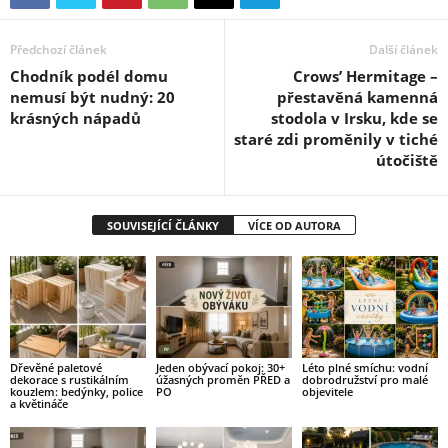
Předchozí článek
Další článek
Chodník podél domu
Crows’ Hermitage –
nemusí být nudný: 20
přestavěná kamenná
krásných nápadů
stodola v Irsku, kde se
staré zdi proměnily v tiché
útočiště
SOUVISEJÍCÍ ČLÁNKY
VÍCE OD AUTORA
Dřevěné paletové
Jeden obývací pokoj: 30+
Léto plné smíchu: vodní
dekorace s rustikálním
úžasných proměn PŘED a
dobrodružství pro malé
kouzlem: bedýnky, police
PO
objevitele
a květináče