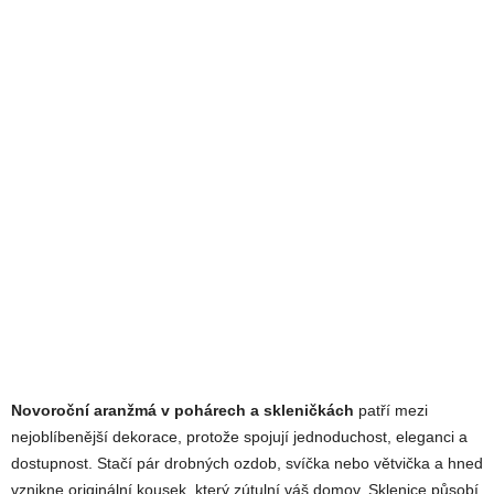
Novoroční aranžmá v pohárech a skleničkách
patří mezi
nejoblíbenější dekorace, protože spojují jednoduchost, eleganci a
dostupnost. Stačí pár drobných ozdob, svíčka nebo větvička a hned
vznikne originální kousek, který zútulní váš domov. Sklenice působí