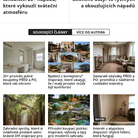
které vykouzlí sváteční
a okouzlujících nápadů
atmosféru
SOUVISEJÍCÍ ČLÁNKY
VÍCE OD AUTORA
25+ proměn jedné
Bydlení z kontejneru?
Zastaralé obýváky PŘED a
koupelny PŘED a PO,
Inspirace, které ukazují,
PO: proměna v nádherné
které vás ohromí
že i malý prostor může
rustikální interiéry
být komfortní
Zahradní sprchy, které si
Přírodní koupací jezírko:
Interiér s atypickou
zvládnete postavit sami:
Inspirace, výhody a tipy
dispozicí: chytrá řešení,
krásné DIY inspirace pro
pro moderní zahradu
která fungují