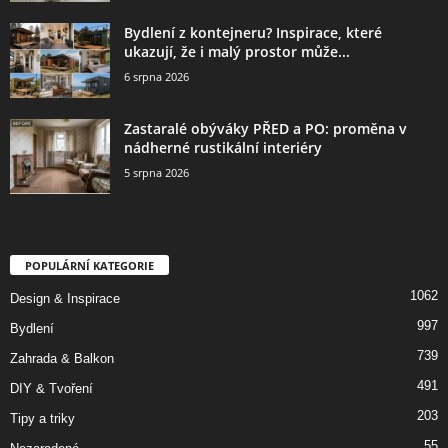
Bydlení z kontejneru? Inspirace, které
ukazují, že i malý prostor může...
6 srpna 2026
Zastaralé obýváky PŘED a PO: proměna v
nádherné rustikální interiéry
5 srpna 2026
POPULÁRNÍ KATEGORIE
1062
Design & Inspirace
997
Bydlení
739
Zahrada & Balkon
491
DIY & Tvoření
203
Tipy a triky
55