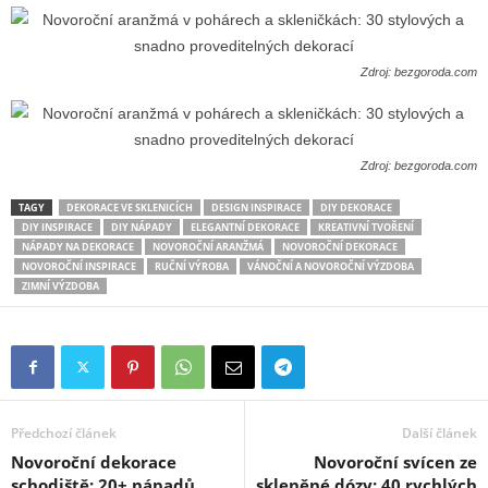
Zdroj: bezgoroda.com
Zdroj: bezgoroda.com
TAGY
DEKORACE VE SKLENICÍCH
DESIGN INSPIRACE
DIY DEKORACE
DIY INSPIRACE
DIY NÁPADY
ELEGANTNÍ DEKORACE
KREATIVNÍ TVOŘENÍ
NÁPADY NA DEKORACE
NOVOROČNÍ ARANŽMÁ
NOVOROČNÍ DEKORACE
NOVOROČNÍ INSPIRACE
RUČNÍ VÝROBA
VÁNOČNÍ A NOVOROČNÍ VÝZDOBA
ZIMNÍ VÝZDOBA
Předchozí článek
Další článek
Novoroční dekorace
Novoroční svícen ze
schodiště: 20+ nápadů,
skleněné dózy: 40 rychlých