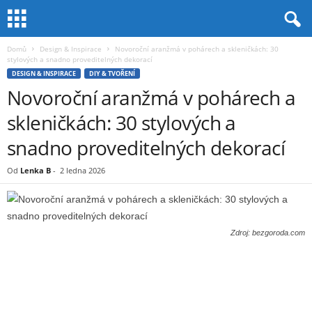
Domů
Design & Inspirace
Novoroční aranžmá v pohárech a skleničkách: 30
stylových a snadno proveditelných dekorací
DESIGN & INSPIRACE
DIY & TVOŘENÍ
Novoroční aranžmá v pohárech a
skleničkách: 30 stylových a
snadno proveditelných dekorací
Od
Lenka B
-
2 ledna 2026
Zdroj: bezgoroda.com