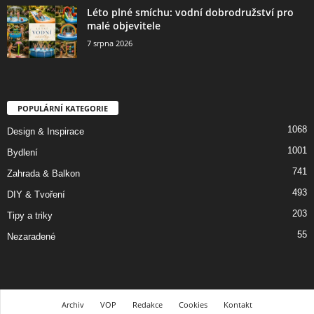
Léto plné smíchu: vodní dobrodružství pro
malé objevitele
7 srpna 2026
POPULÁRNÍ KATEGORIE
1068
Design & Inspirace
1001
Bydlení
741
Zahrada & Balkon
493
DIY & Tvoření
203
Tipy a triky
55
Nezaradené
Archiv
VOP
Redakce
Cookies
Kontakt