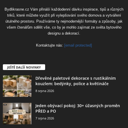
Bydlikrasne.cz Vám přináší každodenní dávku inspirace, tipů a různých
triků, které můžete využít při vylepšování svého domova a vytváření
útulného prostoru. Používáme ty nejmodernější formáty a způsoby, jak
všem čtenářům sdělit vše, co by je mohlo zajímat ze světa bytového
designu a dekorací.
Kontaktujte nás:
[email protected]
JEŠTĚ DALŠÍ NOVINKY
Dřevěné paletové dekorace s rustikálním
kouzlem: bedýnky, police a květináče
8 srpna 2026
Jeden obývací pokoj: 30+ úžasných proměn
PŘED a PO
7 srpna 2026