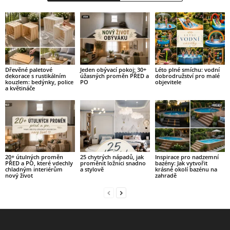
Dřevěné paletové
Jeden obývací pokoj: 30+
Léto plné smíchu: vodní
dekorace s rustikálním
úžasných proměn PŘED a
dobrodružství pro malé
kouzlem: bedýnky, police
PO
objevitele
a květináče
20+ útulných proměn
25 chytrých nápadů, jak
Inspirace pro nadzemní
PŘED a PO, které vdechly
proměnit ložnici snadno
bazény: Jak vytvořit
chladným interiérům
a stylově
krásné okolí bazénu na
nový život
zahradě