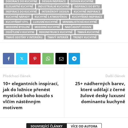
DEKORACE DO KUCHYNĚ
DESIGN INSPIRACE
DESIGN KUCHYNĚ
ELEGANTNÍ KUCHYNĚ
INDUSTRIÁLNÍ KUCHYNĚ
INSPIRACE DO BYTU
INSPIRACE DO KUCHYNĚ
INTERIÉROVÝ DESIGN
KUCHYNĚ INSPIRACE
KUCHYNĚ NÁPADY
KUCHYNĚ S ATMOSFÉROU
KUCHYŇSKÁ INSPIRACE
KUCHYŇSKÝ STYL
LUXUSNÍ KUCHYNĚ
MINIMALISTICKÁ KUCHYNĚ
MODERNÍ BYDLENÍ
MODERNÍ KUCHYNĚ
NADČASOVÝ DESIGN
OSVĚTLENÍ V KUCHYNI
REKONSTRUKCE KUCHYNĚ
TMAVÁ KUCHYNĚ
TMAVÉ ODSTÍNY V INTERIÉRU
TMAVÝ INTERIÉR
TRENDY KUCHYNĚ
Předchozí článek
Další článek
10+ elegantních inspirací,
25+ nádherných barev,
jak do ložnice přenést
které udělají z černé
mystické boho kouzlo s
žulové desky luxusní
vlčím nástěnným
dominantu kuchyně
motivem
SOUVISEJÍCÍ ČLÁNKY
VÍCE OD AUTORA