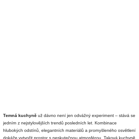
Temná kuchyně
už dávno není jen odvážný experiment – stává se
jedním z nejstylovějších trendů posledních let. Kombinace
hlubokých odstínů, elegantních materiálů a promyšleného osvětlení
dokáže vytvořit prostor s neskutečnou atmosférou. Taková kuchyně