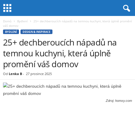
Domů
Bydlení
25+ dechberoucích nápadů na temnou kuchyni, která úplně promění
váš domov
BYDLENÍ
DESIGN & INSPIRACE
25+ dechberoucích nápadů na
temnou kuchyni, která úplně
promění váš domov
Od
Lenka B
-
27 prosince 2025
Zdroj: homxy.com