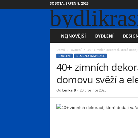
SOBOTA, SRPEN 8, 2026
bydlikras
NEJNOVĚJŠÍ
BYDLENÍ
DESIGN
Domů
Bydlení
40+ zimních dekorací, které dodaj
BYDLENÍ
DESIGN & INSPIRACE
40+ zimních dekor
domovu svěží a ele
Od
Lenka B
-
20 prosince 2025