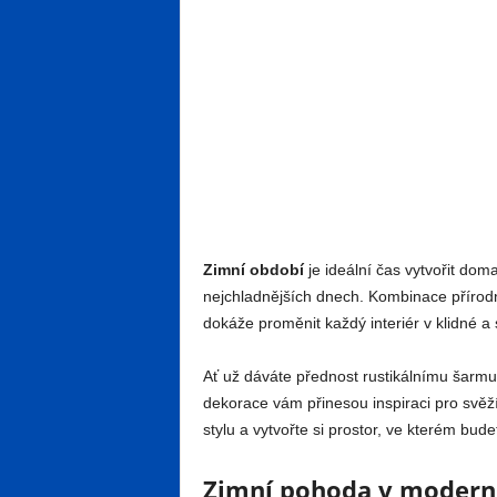
Zimní období
je ideální čas vytvořit doma
nejchladnějších dnech. Kombinace přírod
dokáže proměnit každý interiér v klidné a s
Ať už dáváte přednost rustikálnímu šarm
dekorace vám přinesou inspiraci pro svěž
stylu a vytvořte si prostor, ve kterém bude
Zimní pohoda v moderní