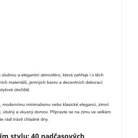
 útulnou a elegantní atmosféru, která zahřeje i v těch
ních materiálů, jemných barev a decentních dekorací
tylové útočiště.
u, modernímu minimalismu nebo klasické eleganci, zimní
í, útulný a vkusný domov. Připravte se na zimu ve velkém
te rádi trávit chladné dny.
m stylu: 40 nadčasových