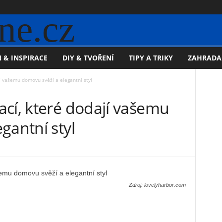
ne.cz
 & INSPIRACE
DIY & TVOŘENÍ
TIPY A TRIKY
ZAHRADA
í vašemu domovu svěží a elegantní styl
ací, které dodají vašemu
gantní styl
Zdroj: lovelyharbor.com