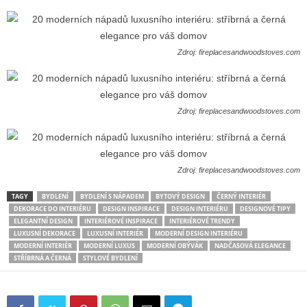
Zdroj: fireplacesandwoodstoves.com
Zdroj: fireplacesandwoodstoves.com
Zdroj: fireplacesandwoodstoves.com
TAGY
BYDLENÍ
BYDLENÍ S NÁPADEM
BYTOVÝ DESIGN
ČERNÝ INTERIÉR
DEKORACE DO INTERIÉRU
DESIGN INSPIRACE
DESIGN INTERIÉRU
DESIGNOVÉ TIPY
ELEGANTNÍ DESIGN
INTERIÉROVÉ INSPIRACE
INTERIÉROVÉ TRENDY
LUXUSNÍ DEKORACE
LUXUSNÍ INTERIÉR
MODERNÍ DESIGN INTERIÉRU
MODERNÍ INTERIÉR
MODERNÍ LUXUS
MODERNÍ OBÝVÁK
NADČASOVÁ ELEGANCE
STŘÍBRNÁ A ČERNÁ
STYLOVÉ BYDLENÍ