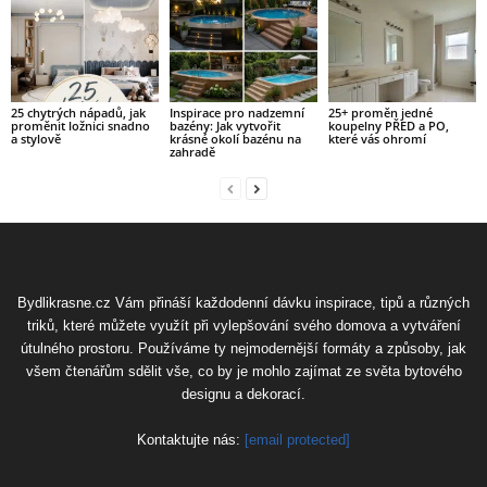
25 chytrých nápadů, jak
Inspirace pro nadzemní
25+ proměn jedné
proměnit ložnici snadno
bazény: Jak vytvořit
koupelny PŘED a PO,
a stylově
krásné okolí bazénu na
které vás ohromí
zahradě
Bydlikrasne.cz Vám přináší každodenní dávku inspirace, tipů a různých
triků, které můžete využít při vylepšování svého domova a vytváření
útulného prostoru. Používáme ty nejmodernější formáty a způsoby, jak
všem čtenářům sdělit vše, co by je mohlo zajímat ze světa bytového
designu a dekorací.
Kontaktujte nás:
[email protected]