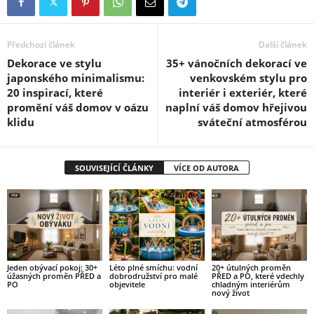
Předchozí článek
Další článek
Dekorace ve stylu
35+ vánočních dekorací ve
japonského minimalismu:
venkovském stylu pro
20 inspirací, které
interiér i exteriér, které
promění váš domov v oázu
naplní váš domov hřejivou
klidu
sváteční atmosférou
SOUVISEJÍCÍ ČLÁNKY
VÍCE OD AUTORA
Jeden obývací pokoj: 30+
Léto plné smíchu: vodní
20+ útulných proměn
úžasných proměn PŘED a
dobrodružství pro malé
PŘED a PO, které vdechly
PO
objevitele
chladným interiérům
nový život