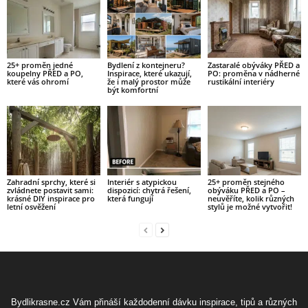
25+ proměn jedné
Bydlení z kontejneru?
Zastaralé obýváky PŘED a
koupelny PŘED a PO,
Inspirace, které ukazují,
PO: proměna v nádherné
které vás ohromí
že i malý prostor může
rustikální interiéry
být komfortní
Zahradní sprchy, které si
Interiér s atypickou
25+ proměn stejného
zvládnete postavit sami:
dispozicí: chytrá řešení,
obýváku PŘED a PO –
krásné DIY inspirace pro
která fungují
neuvěříte, kolik různých
letní osvěžení
stylů je možné vytvořit!
Bydlikrasne.cz Vám přináší každodenní dávku inspirace, tipů a různých