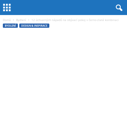
Domů
Bydlení
12 úchvatných nápadů na obývací pokoj v černo-zlaté kombinaci
BYDLENÍ
DESIGN & INSPIRACE