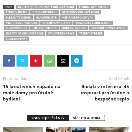
TAGY
BYDLENÍ
ČERNO-ZLATÝ OBÝVACÍ POKOJ
ČERNOZLATÝ INTERIÉR
ČERNÝ NÁBYTEK
DESIGN INSPIRACE
DESIGNOVÝ OBÝVACÍ POKOJ
ELEGANTNÍ DESIGN
GLAMOUR STYL
INSPIRACE PRO OBÝVÁK
INTERIÉROVÉ INSPIRACE
INTERIÉROVÝ DESIGN
KOMBINACE ČERNÉ A ZLATÉ
LUXUSNÍ DEKOR
LUXUSNÍ INTERIÉR
MODERNÍ BYDLENÍ
MODERNÍ OBÝVACÍ POKOJ
NÁPADY NA OBÝVACÍ POKOJ
STYLOVÉ DEKORACE
TRENDY BYDLENÍ
ZLATÉ DOPLŇKY
Předchozí článek
Další článek
15 kreativních nápadů na
Biokrb v interiéru: 45
malé domy pro útulné
inspirací pro útulné a
bydlení
bezpečné teplo
SOUVISEJÍCÍ ČLÁNKY
VÍCE OD AUTORA