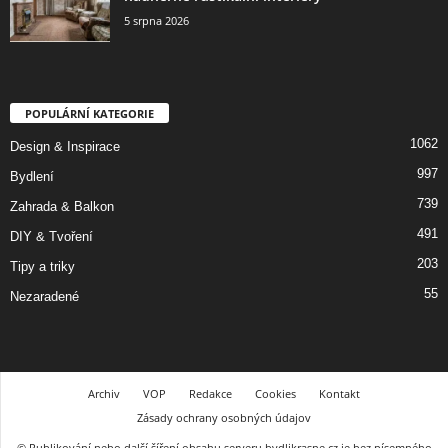
5 srpna 2026
POPULÁRNÍ KATEGORIE
1062
Design & Inspirace
997
Bydlení
739
Zahrada & Balkon
491
DIY & Tvoření
203
Tipy a triky
55
Nezaradené
Archiv
VOP
Redakce
Cookies
Kontakt
Zásady ochrany osobných údajov
© Publikování nebo další šíření obsahu serveru bydlikrasne.cz je bez písemného