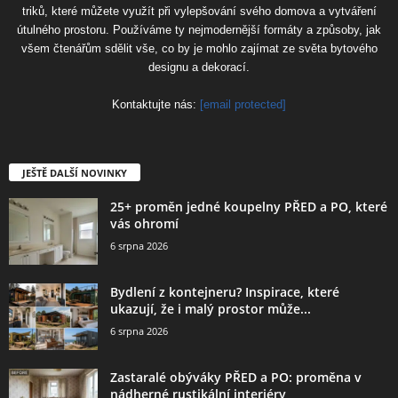
triků, které můžete využít při vylepšování svého domova a vytváření
útulného prostoru. Používáme ty nejmodernější formáty a způsoby, jak
všem čtenářům sdělit vše, co by je mohlo zajímat ze světa bytového
designu a dekorací.
Kontaktujte nás:
[email protected]
JEŠTĚ DALŠÍ NOVINKY
25+ proměn jedné koupelny PŘED a PO, které
vás ohromí
6 srpna 2026
Bydlení z kontejneru? Inspirace, které
ukazují, že i malý prostor může...
6 srpna 2026
Zastaralé obýváky PŘED a PO: proměna v
nádherné rustikální interiéry