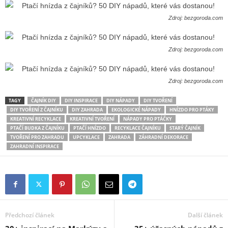
Zdroj: bezgoroda.com
Zdroj: bezgoroda.com
Zdroj: bezgoroda.com
TAGY
ČAJNÍK DIY
DIY INSPIRACE
DIY NÁPADY
DIY TVOŘENÍ
DIY TVOŘENÍ Z ČAJNÍKU
DIY ZAHRADA
EKOLOGICKÉ NÁPADY
HNÍZDO PRO PTÁKY
KREATIVNÍ RECYKLACE
KREATIVNÍ TVOŘENÍ
NÁPADY PRO PTÁČKY
PTAČÍ BUDKA Z ČAJNÍKU
PTAČÍ HNÍZDO
RECYKLACE ČAJNÍKU
STARÝ ČAJNÍK
TVOŘENÍ PRO ZAHRADU
UPCYKLACE
ZAHRADA
ZÁHRADNÍ DEKORACE
ZAHRADNÍ INSPIRACE
Předchozí článek
Další článek