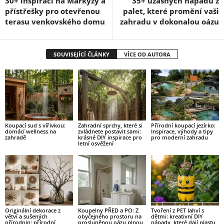
30+ inspirací na Markýzy a
35+ úžasných nápadů z
přístřešky pro otevřenou
palet, které promění vaši
terasu venkovského domu
zahradu v dokonalou oázu
SOUVISEJÍCÍ ČLÁNKY
VÍCE OD AUTORA
Koupací sud s vířivkou:
Zahradní sprchy, které si
Přírodní koupací jezírko:
domácí wellness na
zvládnete postavit sami:
Inspirace, výhody a tipy
zahradě
krásné DIY inspirace pro
pro moderní zahradu
letní osvěžení
Originální dekorace z
Koupelny PŘED a PO: Z
Tvoření z PET lahví s
větví a sušených
obyčejného prostoru na
dětmi: kreativní DIY
přírodnin: přírodní
prosluněnou oázu plnou
nápady, které dají plastu