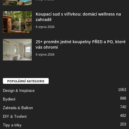
Koupací sud s vířivkou: domácí wellness na
zahradě
6 srpna 2026
25+ proměn jedné koupelny PŘED a PO, které
vás ohromí
6 srpna 2026
POPULÁRNÍ KATEGORIE
1063
Design & Inspirace
998
Bydlení
740
Zahrada & Balkon
492
DIY & Tvoření
203
Tipy a triky