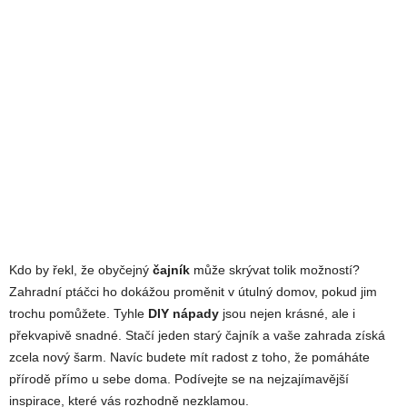
Kdo by řekl, že obyčejný
čajník
může skrývat tolik možností?
Zahradní ptáčci ho dokážou proměnit v útulný domov, pokud jim
trochu pomůžete. Tyhle
DIY nápady
jsou nejen krásné, ale i
překvapivě snadné. Stačí jeden starý čajník a vaše zahrada získá
zcela nový šarm. Navíc budete mít radost z toho, že pomáháte
přírodě přímo u sebe doma. Podívejte se na nejzajímavější
inspirace, které vás rozhodně nezklamou.