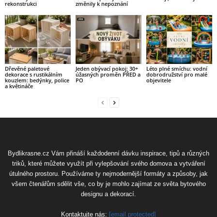
rekonstrukci
změnily k nepoznání
Dřevěné paletové
Jeden obývací pokoj: 30+
Léto plné smíchu: vodní
dekorace s rustikálním
úžasných proměn PŘED a
dobrodružství pro malé
kouzlem: bedýnky, police
PO
objevitele
a květináče
Bydlikrasne.cz Vám přináší každodenní dávku inspirace, tipů a různých
triků, které můžete využít při vylepšování svého domova a vytváření
útulného prostoru. Používáme ty nejmodernější formáty a způsoby, jak
všem čtenářům sdělit vše, co by je mohlo zajímat ze světa bytového
designu a dekorací.
Kontaktujte nás:
[email protected]