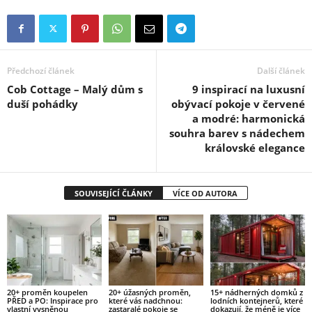
Předchozí článek
Další článek
Cob Cottage – Malý dům s
9 inspirací na luxusní
duší pohádky
obývací pokoje v červené
a modré: harmonická
souhra barev s nádechem
královské elegance
SOUVISEJÍCÍ ČLÁNKY
VÍCE OD AUTORA
20+ proměn koupelen
20+ úžasných proměn,
15+ nádherných domků z
PŘED a PO: Inspirace pro
které vás nadchnou:
lodních kontejnerů, které
vlastní vysněnou
zastaralé pokoje se
dokazují, že méně je více