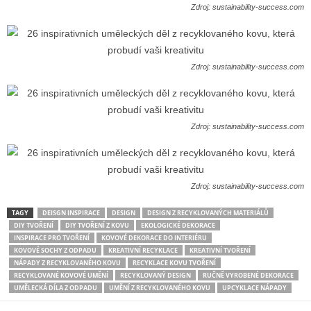
Zdroj: sustainability-success.com
Zdroj: sustainability-success.com
Zdroj: sustainability-success.com
Zdroj: sustainability-success.com
TAGY
DEISGN INSPIRACE
DESIGN
DESIGN Z RECYKLOVANÝCH MATERIÁLŮ
DIY TVOŘENÍ
DIY TVOŘENÍ Z KOVU
EKOLOGICKÉ DEKORACE
INSPIRACE PRO TVOŘENÍ
KOVOVÉ DEKORACE DO INTERIÉRU
KOVOVÉ SOCHY Z ODPADU
KREATIVNÍ RECYKLACE
KREATIVNÍ TVOŘENÍ
NÁPADY Z RECYKLOVANÉHO KOVU
RECYKLACE KOVU TVOŘENÍ
RECYKLOVANÉ KOVOVÉ UMĚNÍ
RECYKLOVANÝ DESIGN
RUČNĚ VYROBENÉ DEKORACE
UMĚLECKÁ DÍLA Z ODPADU
UMĚNÍ Z RECYKLOVANÉHO KOVU
UPCYKLACE NÁPADY