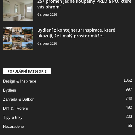
25+ proměn jedné koupelny PŘED a PO, které
vás ohromí
6 srpna 2026
Bydlení z kontejneru? Inspirace, které
ukazují, že i malý prostor může...
6 srpna 2026
POPULÁRNÍ KATEGORIE
1062
Design & Inspirace
997
Bydlení
740
Zahrada & Balkon
492
DIY & Tvoření
203
Tipy a triky
55
Nezaradené