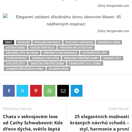
Zdroj: bezgoroda.com
Zdroj: bezgoroda.com
TAGY
BYDLENÍ
BYDLENÍ INSPIRACE
BYDLENÍ S NÁPADEM
DEKORACE OKEN
DESIGN DOMU
DESIGN INSPIRACE
DŘEVĚNÁ ARCHITEKTURA
DŘEVĚNÉ LIŠTY NA OKNA
DŘEVĚNÝ DŮM INSPIRACE
EXTERIÉROVÉ LIŠTY
FASÁDNÍ PRVKY
INSPIRACE PRO DŮM
MODERNÍ DŘEVĚNÉ DOMY
OKENNÍ LIŠTY
STYLOVÉ LIŠTY
TRADIČNÍ DŘEVĚNÉ DOMY
VENKOVSKÝ STYL DOMU
ZDOBENÍ DŘEVĚNÉHO DOMU
ZDOBENÍ OKEN
Předchozí článek
Další článek
Chata v sekvojovém lese
25 elegantních možností
od Cathy Schwabeové: Kde
krásných návrhů vchodů –
dřevo dýchá, světlo šeptá
styl, harmonie a první