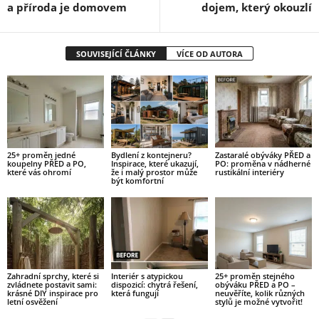
a příroda je domovem
dojem, který okouzlí
SOUVISEJÍCÍ ČLÁNKY
VÍCE OD AUTORA
25+ proměn jedné
Bydlení z kontejneru?
Zastaralé obýváky PŘED a
koupelny PŘED a PO,
Inspirace, které ukazují,
PO: proměna v nádherné
které vás ohromí
že i malý prostor může
rustikální interiéry
být komfortní
Zahradní sprchy, které si
Interiér s atypickou
25+ proměn stejného
zvládnete postavit sami:
dispozicí: chytrá řešení,
obýváku PŘED a PO –
krásné DIY inspirace pro
která fungují
neuvěříte, kolik různých
letní osvěžení
stylů je možné vytvořit!