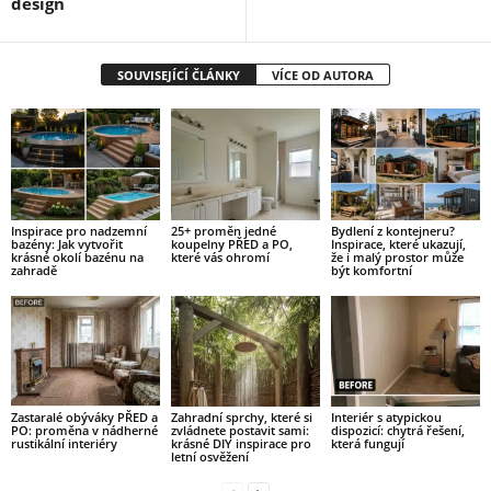
design
SOUVISEJÍCÍ ČLÁNKY
VÍCE OD AUTORA
Inspirace pro nadzemní
25+ proměn jedné
Bydlení z kontejneru?
bazény: Jak vytvořit
koupelny PŘED a PO,
Inspirace, které ukazují,
krásné okolí bazénu na
které vás ohromí
že i malý prostor může
zahradě
být komfortní
Zastaralé obýváky PŘED a
Zahradní sprchy, které si
Interiér s atypickou
PO: proměna v nádherné
zvládnete postavit sami:
dispozicí: chytrá řešení,
rustikální interiéry
krásné DIY inspirace pro
která fungují
letní osvěžení