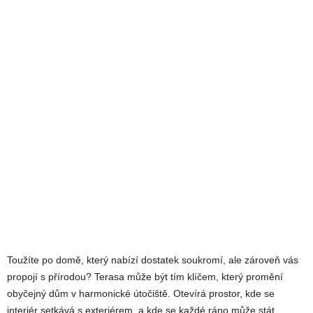
Toužíte po domě, který nabízí dostatek soukromí, ale zároveň vás
propojí s přírodou? Terasa může být tím klíčem, který promění
obyčejný dům v harmonické útočiště. Otevírá prostor, kde se
interiér setkává s exteriérem, a kde se každé ráno může stát