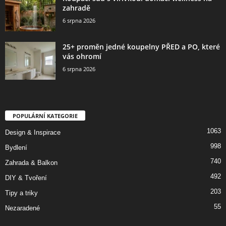
zahradě
6 srpna 2026
25+ proměn jedné koupelny PŘED a PO, které
vás ohromí
6 srpna 2026
POPULÁRNÍ KATEGORIE
1063
Design & Inspirace
998
Bydlení
740
Zahrada & Balkon
492
DIY & Tvoření
203
Tipy a triky
55
Nezaradené