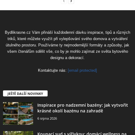
Bydlikrasne.cz Vám přináší každodenní dávku inspirace, tipů a různých
triků, které můžete využít při vylepšování svého domova a vytváření
útulného prostoru. Používáme ty nejmodernější formáty a způsoby, jak
všem čtenářům sdělit vše, co by je mohlo zajímat ze světa bytového
designu a dekorací.
Kontaktujte nás:
[email protected]
JEŠTĚ DALŠÍ NOVINKY
Inspirace pro nadzemní bazény: Jak vytvořit
krásné okolí bazénu na zahradě
6 srpna 2026
Koupací sud s vířivkou: domácí wellness na