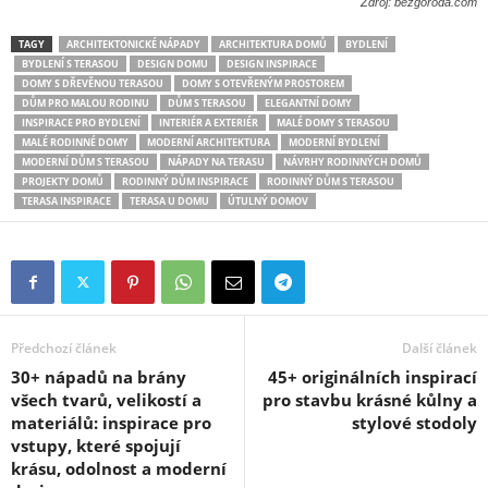
Zdroj: bezgoroda.com
TAGY
ARCHITEKTONICKÉ NÁPADY
ARCHITEKTURA DOMŮ
BYDLENÍ
BYDLENÍ S TERASOU
DESIGN DOMU
DESIGN INSPIRACE
DOMY S DŘEVĚNOU TERASOU
DOMY S OTEVŘENÝM PROSTOREM
DŮM PRO MALOU RODINU
DŮM S TERASOU
ELEGANTNÍ DOMY
INSPIRACE PRO BYDLENÍ
INTERIÉR A EXTERIÉR
MALÉ DOMY S TERASOU
MALÉ RODINNÉ DOMY
MODERNÍ ARCHITEKTURA
MODERNÍ BYDLENÍ
MODERNÍ DŮM S TERASOU
NÁPADY NA TERASU
NÁVRHY RODINNÝCH DOMŮ
PROJEKTY DOMŮ
RODINNÝ DŮM INSPIRACE
RODINNÝ DŮM S TERASOU
TERASA INSPIRACE
TERASA U DOMU
ÚTULNÝ DOMOV
Předchozí článek
Další článek
30+ nápadů na brány
45+ originálních inspirací
všech tvarů, velikostí a
pro stavbu krásné kůlny a
materiálů: inspirace pro
stylové stodoly
vstupy, které spojují
krásu, odolnost a moderní