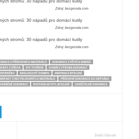
Zdroj: bezgoroda.com
Zdroj: bezgoroda.com
Zdroj: bezgoroda.com
ORACE Z PŘÍRODNÍCH MATERIÁLŮ
DEKORACE Z VĚTVÍ A KMENŮ
ÁPADY Z DŘEVA
DIY TVOŘENÍ
DOMÁCÍ VÝROBA DEKORACÍ
INTERIÉRU
EKOLOGICKÝ DOMOV
INSPIRACE BYDLENÍ
NÁPADY Z RECYKLOVANÝCH MATERIÁLŮ
PŘÍRODNÍ DEKORACE DO OBÝVÁKU
YRÁBĚNÉ DEKORACE
RUSTIKÁLNÍ STYL BYDLENÍ
UDRŽITELNÉ DEKORACE
Další článek