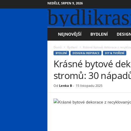
NEDĚLE, SRPEN 9, 2026
bydlikras
NEJNOVĚJŠÍ
BYDLENÍ
DESIGN
Domů
Bydlení
Krásné bytové dekorace z recyklo
BYDLENÍ
DESIGN & INSPIRACE
DIY & TVOŘENÍ
Krásné bytové dek
stromů: 30 nápadů
Od
Lenka B
-
15 listopadu 2025