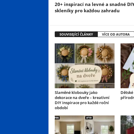
20+ inspirací na levné a snadné DI
skleníky pro každou zahradu
SOUVISEJÍCÍ ČLÁNKY
VÍCE OD AUTORA
Slaměné klobouky jako
Dětské 
dekorace na dveře – kreativní
přírod
DIY inspirace pro každé roční
období