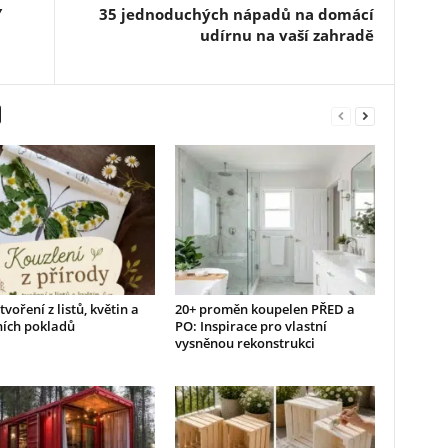
Y
35 jednoduchých nápadů na domácí
udírnu na vaší zahradě
tvoření z listů, květin a
20+ proměn koupelen PŘED a
ních pokladů
PO: Inspirace pro vlastní
vysněnou rekonstrukci