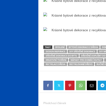
TAGY
BYDLENÍ
BYTOVÉ DEKORACE Z DŘEVA
DEK
DESIGN INSPIRACE
DIY DŘEVĚNÉ DEKORACE
DIY N
DŘEVĚNÉ DEKORACE DO BYTU
DŘEVĚNÉ DOPLŇKY DO 
KREATIVNÍ TVOŘENÍ
NÁPADY PRO DOMÁCÍ KUTILY
RECYKLACE DŘEVA
RECYKLOVANÉ DŘEVO
RUČNĚ V
Předchozí článek