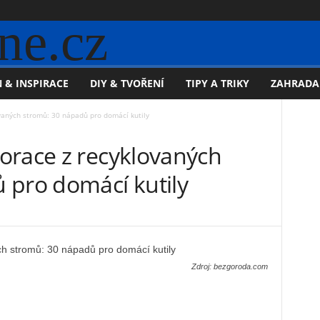
ne.cz
 & INSPIRACE
DIY & TVOŘENÍ
TIPY A TRIKY
ZAHRADA
vaných stromů: 30 nápadů pro domácí kutily
orace z recyklovaných
 pro domácí kutily
Zdroj: bezgoroda.com