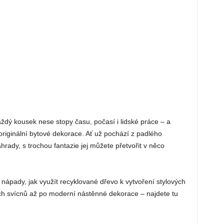
ždý kousek nese stopy času, počasí i lidské práce – a
 originální bytové dekorace. Ať už pochází z padlého
rady, s trochou fantazie jej můžete přetvořit v něco
 nápady, jak využít recyklované dřevo k vytvoření stylových
ích svícnů až po moderní nástěnné dekorace – najdete tu