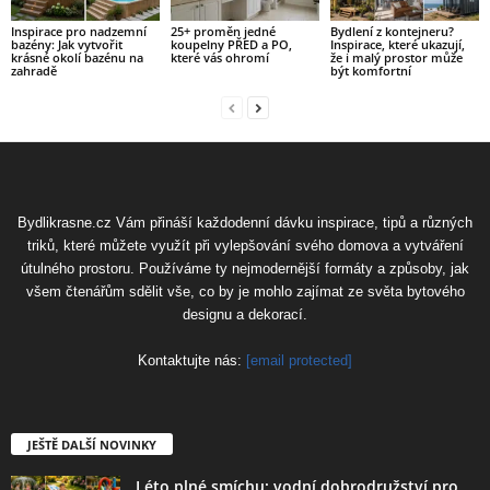
Inspirace pro nadzemní
25+ proměn jedné
Bydlení z kontejneru?
bazény: Jak vytvořit
koupelny PŘED a PO,
Inspirace, které ukazují,
krásné okolí bazénu na
které vás ohromí
že i malý prostor může
zahradě
být komfortní
Bydlikrasne.cz Vám přináší každodenní dávku inspirace, tipů a různých
triků, které můžete využít při vylepšování svého domova a vytváření
útulného prostoru. Používáme ty nejmodernější formáty a způsoby, jak
všem čtenářům sdělit vše, co by je mohlo zajímat ze světa bytového
designu a dekorací.
Kontaktujte nás:
[email protected]
JEŠTĚ DALŠÍ NOVINKY
Léto plné smíchu: vodní dobrodružství pro