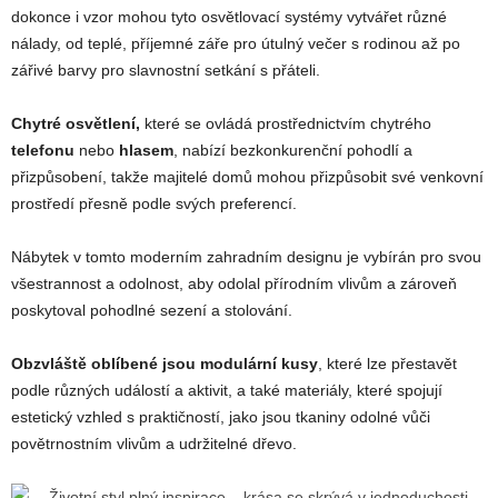
dokonce i vzor mohou tyto osvětlovací systémy vytvářet různé
nálady, od teplé, příjemné záře pro útulný večer s rodinou až po
zářivé barvy pro slavnostní setkání s přáteli.
Chytré osvětlení,
které se ovládá prostřednictvím chytrého
telefonu
nebo
hlasem
, nabízí bezkonkurenční pohodlí a
přizpůsobení, takže majitelé domů mohou přizpůsobit své venkovní
prostředí přesně podle svých preferencí.
Nábytek v tomto moderním zahradním designu je vybírán pro svou
všestrannost a odolnost, aby odolal přírodním vlivům a zároveň
poskytoval pohodlné sezení a stolování.
Obzvláště oblíbené jsou modulární kusy
, které lze přestavět
podle různých událostí a aktivit, a také materiály, které spojují
estetický vzhled s praktičností, jako jsou tkaniny odolné vůči
povětrnostním vlivům a udržitelné dřevo.