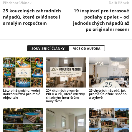
Předchozí článek
Další článek
25 kouzelných zahradních
19 inspirací pro terasové
nápadů, které zvládnete i
podlahy z palet – od
s malým rozpočtem
jednoduchých nápadů až
po originální řešení
SOUVISEJÍCÍ ČLÁNKY
VÍCE OD AUTORA
Léto plné smíchu: vodní
20+ útulných proměn
25 chytrých nápadů, jak
dobrodružství pro malé
PŘED a PO, které vdechly
proměnit ložnici snadno
objevitele
chladným interiérům
a stylově
nový život