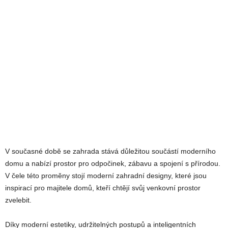
V současné době se zahrada stává důležitou součástí moderního
domu a nabízí prostor pro odpočinek, zábavu a spojení s přírodou.
V čele této proměny stojí moderní zahradní designy, které jsou
inspirací pro majitele domů, kteří chtějí svůj venkovní prostor
zvelebit.
Díky moderní estetiky, udržitelných postupů a inteligentních