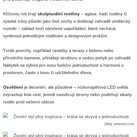
Klíčovou roli hrají
skulpturální rostliny
– agáve, hadí rostliny či
vysoké trávy působí jako živé sochy a dodávají zahradě umělecký
rozměr – základ tvoří otevřené uspořádání, které nechává
vyniknout jednotlivým rostlinám a designovým prvkům.
Tvrdé povrchy, například cestičky a terasy z betonu nebo
přírodního kamene, přinášejí strukturu a vedou pohyb po zahradě.
Nábytek se vybírá pro svou funkční jednoduchost a harmonii s
prostorem, často z kovu či udržitelného dřeva.
Osvětlení
je decentní, ale působivé – nízkonapěťová LED světla
zvýrazňují linie cest, jemně nasvěcují stromy nebo podtrhují siluety
rostlin proti večerní obloze.
Zdroj: pinterest.com