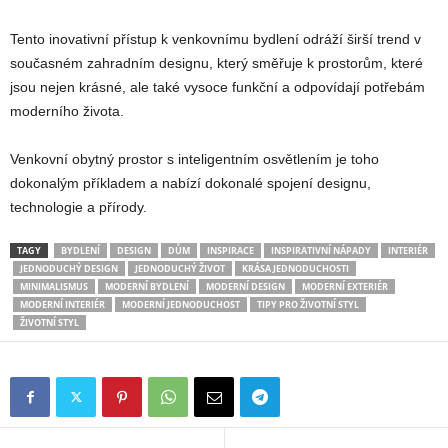
Tento inovativní přístup k venkovnímu bydlení odráží širší trend v
současném zahradním designu, který směřuje k prostorům, které
jsou nejen krásné, ale také vysoce funkční a odpovídají potřebám
moderního života.
Venkovní obytný prostor s inteligentním osvětlením je toho
dokonalým příkladem a nabízí dokonalé spojení designu,
technologie a přírody.
TAGY
BYDLENÍ
DESIGN
DŮM
INSPIRACE
INSPIRATIVNÍ NÁPADY
INTERIÉR
JEDNODUCHÝ DESIGN
JEDNODUCHÝ ŽIVOT
KRÁSA JEDNODUCHOSTI
MINIMALISMUS
MODERNÍ BYDLENÍ
MODERNÍ DESIGN
MODERNÍ EXTERIÉR
MODERNÍ INTERIÉR
MODERNÍ JEDNODUCHOST
TIPY PRO ŽIVOTNÍ STYL
ŽIVOTNÍ STYL