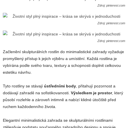
Zdroj: pinterest.com
Zdroj: pinterest.com
Zdroj: pinterest.com
Začlenění skulpturálních rostlin do minimalistické zahrady vyžaduje
promyšlený přístup k jejich výběru a umístění. Každá rostlina je
vybírána podle svého tvaru, textury a schopnosti doplnit celkovou
estetiku návrhu.
Tyto rostliny se stávají
ústředními body
, přitahují pozornost a
dodávají zahradě na sofistikovanosti.
Výsledkem je prostor
, který
působí rozlehle a zároveň intimně a nabízí klidné útočiště před
ruchem každodenního života.
Elegantní minimalistická zahrada se skulpturálními rostlinami
ztělesňuje podstatu současného zahradního designu a spojuje