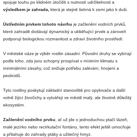
spojuje touhu po klidném útočišti s nutností udržitelnosti a
výsledkem je zahrada,
která je stejně šetrná k zemi jako k duši.
Ústředním prvkem tohoto návrhu
je začlenění vodních prvků,
které zahradě dodávají dynamický a uklidňující prvek a zároveň
podporují biologickou rozmanitost a zdraví životního prostředí.
V městské oáze je výběr rostlin zásadní. Původní druhy se vybírají
podle toho, zda jsou schopny prospívat v místním klimatu s
minimálními zásahy, což snižuje potřebu zalévání, hnojení a
pesticidů.
Tyto rostliny poskytují základní stanoviště pro opylovače a další
volně žijící živočichy a vytvářejí ve městě malý, ale životně důležitý
ekosystém.
Začlenění vodního prvku
, ať už jde o jednoduchou ptačí lázeň,
malé jezírko nebo recirkulační fontánu, tento efekt ještě umocňuje
a přitahuje do zahrady ptáky a užitečný hmyz.