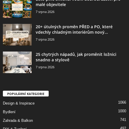
malé objevitele
7 srpna 2026
20+ útulných proměn PŘED a PO, které
vdechly chladným interiérům nový...
7 srpna 2026
25 chytrých nápadů, jak proměnit ložnici
snadno a stylově
7 srpna 2026
POPULÁRNÍ KATEGORIE
1066
Design & Inspirace
1000
Bydlení
741
Zahrada & Balkon
492