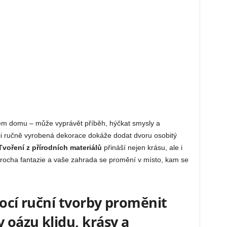
lem domu – může vyprávět příběh, hýčkat smysly a
či ručně vyrobená dekorace dokáže dodat dvoru osobitý
Tvoření
z přírodních materiálů
přináší nejen krásu, ale i
í trocha fantazie a vaše zahrada se promění v místo, kam se
mocí ruční tvorby proměnit
v oázu klidu, krásy a