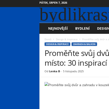
PÁTEK, SRPEN 7, 2026
bydlikras
NEJNOVĚJŠÍ
BYDLENÍ
DESIGN
Domů
Design & Inspirace
Proměňte svůj dvůr a za
DESIGN & INSPIRACE
ZAHRADA & BALKON
Proměňte svůj dvů
místo: 30 inspirací
Od
Lenka B
-
5 listopadu 2025