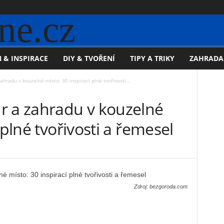
ne.cz
 & INSPIRACE
DIY & TVOŘENÍ
TIPY A TRIKY
ZAHRADA
hradu v kouzelné místo: 30 inspirací plné tvořivosti...
r a zahradu v kouzelné
 plné tvořivosti a řemesel
Zdroj: bezgoroda.com