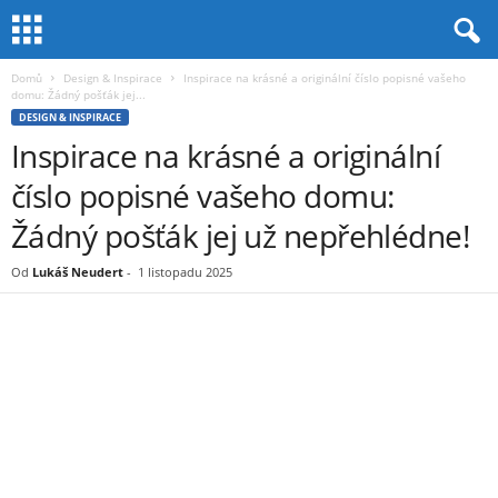
Domů
Design & Inspirace
Inspirace na krásné a originální číslo popisné vašeho
domu: Žádný pošťák jej...
DESIGN & INSPIRACE
Inspirace na krásné a originální
číslo popisné vašeho domu:
Žádný pošťák jej už nepřehlédne!
Od
Lukáš Neudert
-
1 listopadu 2025