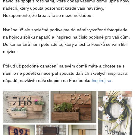
navíc lze spojit s rostlinami, které dodají vašemu domu úplně nový
nádech, který upoutá pozornost každé vaší návštěvy.
Nezapomeňte, že kreativitě se meze nekladou.
Nyní se už ale společně podívejme do námi vytvořené fotogalerie
na hojnou sbírku nápadů a inspirací na číslo popisné pro váš dům.
Do komentářů nám poté sdělte, který z těchto kousků se vám líbil
nejvíce.
Pokud už podobné označení na svém domě máte a chcete se s
námi o ně podělit či načerpat spoustu dalších skvělých inspirací a
nápadů, navštivte naši skupinu na Facebooku
Inspiruj se.