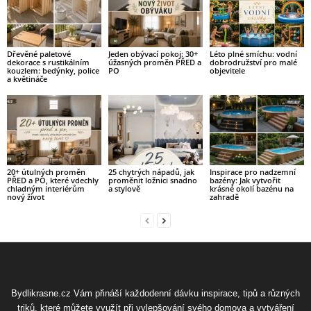
Dřevěné paletové
Jeden obývací pokoj: 30+
Léto plné smíchu: vodní
dekorace s rustikálním
úžasných proměn PŘED a
dobrodružství pro malé
kouzlem: bedýnky, police
PO
objevitele
a květináče
20+ útulných proměn
25 chytrých nápadů, jak
Inspirace pro nadzemní
PŘED a PO, které vdechly
proměnit ložnici snadno
bazény: Jak vytvořit
chladným interiérům
a stylově
krásné okolí bazénu na
nový život
zahradě
Bydlikrasne.cz Vám přináší každodenní dávku inspirace, tipů a různých
triků, které můžete využít při vylepšování svého domova a vytváření