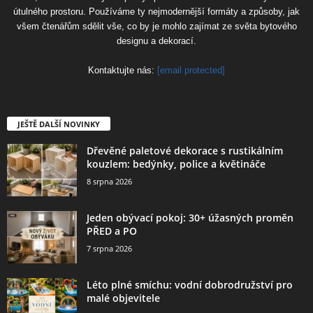
útulného prostoru. Používáme ty nejmodernější formáty a způsoby, jak
všem čtenářům sdělit vše, co by je mohlo zajímat ze světa bytového
designu a dekorací.
Kontaktujte nás:
[email protected]
JEŠTĚ DALŠÍ NOVINKY
Dřevěné paletové dekorace s rustikálním
kouzlem: bedýnky, police a květináče
8 srpna 2026
Jeden obývací pokoj: 30+ úžasných proměn
PŘED a PO
7 srpna 2026
Léto plné smíchu: vodní dobrodružství pro
malé objevitele