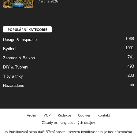
7 srpna 2026
POPULÁRNÍ KATEGORIE
1068
Design & Inspirace
1001
Bydlení
741
Zahrada & Balkon
493
DIY & Tvoření
203
Tipy a triky
55
Nezaradené
Archiv
VOP
Redakce
Cookies
Kontakt
Zásady ochrany osobných údajov
© Publikování nebo další šíření obsahu serveru bydlikrasne.cz je bez písemného