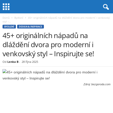
Domů
Bydlení
45+ originálních nápadů na dláždění dvora pro moderní i venkovský
styl –...
BYDLENÍ
DESIGN & INSPIRACE
45+ originálních nápadů na
dláždění dvora pro moderní i
venkovský styl – Inspirujte se!
Od
Lenka B
-
28 října 2025
Zdroj: bezgoroda.com