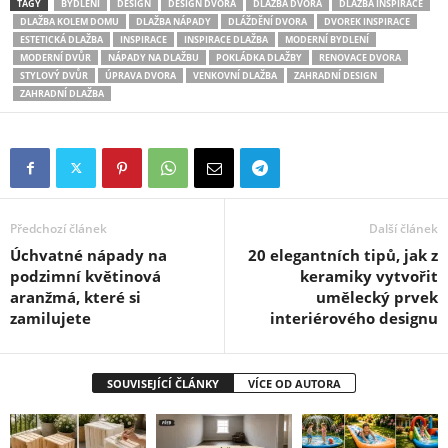
TAGY
BYDLENÍ
DESIGN
DESIGN DVORA
DLAŽBA DVORA
DLAŽBA INSPIRACE
DLAŽBA KOLEM DOMU
DLAŽBA NÁPADY
DLÁŽDĚNÍ DVORA
DVOREK INSPIRACE
ESTETICKÁ DLAŽBA
INSPIRACE
INSPIRACE DLAŽBA
MODERNÍ BYDLENÍ
MODERNÍ DVŮR
NÁPADY NA DLAŽBU
POKLÁDKA DLAŽBY
RENOVACE DVORA
STYLOVÝ DVŮR
ÚPRAVA DVORA
VENKOVNÍ DLAŽBA
ZAHRADNÍ DESIGN
ZAHRADNÍ DLAŽBA
Předchozí článek
Další článek
Úchvatné nápady na
20 elegantních tipů, jak z
podzimní květinová
keramiky vytvořit
aranžmá, které si
umělecký prvek
zamilujete
interiérového designu
SOUVISEJÍCÍ ČLÁNKY
VÍCE OD AUTORA