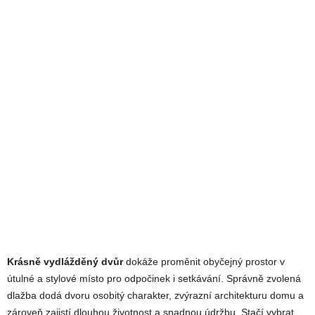
Krásně vydlážděný dvůr
dokáže proměnit obyčejný prostor v
útulné a stylové místo pro odpočinek i setkávání. Správně zvolená
dlažba dodá dvoru osobitý charakter, zvýrazní architekturu domu a
zároveň zajistí dlouhou životnost a snadnou údržbu. Stačí vybrat