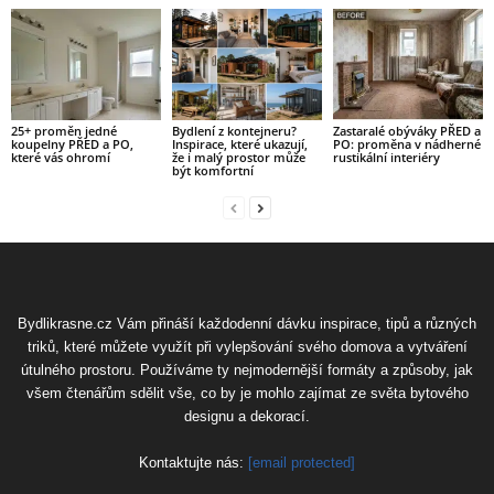
25+ proměn jedné
Bydlení z kontejneru?
Zastaralé obýváky PŘED a
koupelny PŘED a PO,
Inspirace, které ukazují,
PO: proměna v nádherné
které vás ohromí
že i malý prostor může
rustikální interiéry
být komfortní
Bydlikrasne.cz Vám přináší každodenní dávku inspirace, tipů a různých
triků, které můžete využít při vylepšování svého domova a vytváření
útulného prostoru. Používáme ty nejmodernější formáty a způsoby, jak
všem čtenářům sdělit vše, co by je mohlo zajímat ze světa bytového
designu a dekorací.
Kontaktujte nás:
[email protected]