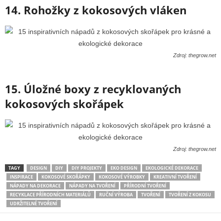
14. Rohožky z kokosových vláken
Zdroj: thegrow.net
15. Úložné boxy z recyklovaných
kokosových skořápek
Zdroj: thegrow.net
TAGY
DESIGN
DIY
DIY PROJEKTY
EKO DESIGN
EKOLOGICKÉ DEKORACE
INSPIRACE
KOKOSOVÉ SKOŘÁPKY
KOKOSOVÉ VÝROBKY
KREATIVNÍ TVOŘENÍ
NÁPADY NA DEKORACE
NÁPADY NA TVOŘENÍ
PŘÍRODNÍ TVOŘENÍ
RECYKLACE PŘÍRODNÍCH MATERIÁLŮ
RUČNÍ VÝROBA
TVOŘENÍ
TVOŘENÍ Z KOKOSU
UDRŽITELNÉ TVOŘENÍ