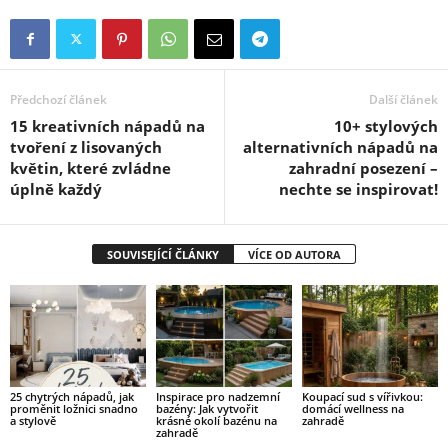
Předchozí článek
Další článek
15 kreativních nápadů na
10+ stylových
tvoření z lisovaných
alternativních nápadů na
květin, které zvládne
zahradní posezení –
úplně každý
nechte se inspirovat!
SOUVISEJÍCÍ ČLÁNKY
VÍCE OD AUTORA
25 chytrých nápadů, jak
Inspirace pro nadzemní
Koupací sud s vířivkou:
proměnit ložnici snadno
bazény: Jak vytvořit
domácí wellness na
a stylově
krásné okolí bazénu na
zahradě
zahradě