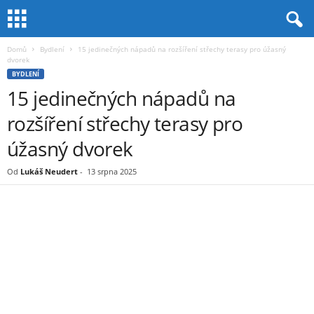
Domů
Bydlení
15 jedinečných nápadů na rozšíření střechy terasy pro úžasný
dvorek
BYDLENÍ
15 jedinečných nápadů na
rozšíření střechy terasy pro
úžasný dvorek
Od
Lukáš Neudert
-
13 srpna 2025