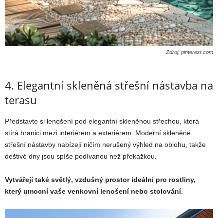
Zdroj: pinterest.com
4. Elegantní skleněná střešní nástavba na
terasu
Představte si lenošení pod elegantní skleněnou střechou, která
stírá hranici mezi interiérem a exteriérem. Moderní skleněné
střešní nástavby nabízejí ničím nerušený výhled na oblohu, takže
deštivé dny jsou spíše podívanou než překážkou.
Vytvářejí také světlý, vzdušný prostor ideální pro rostliny,
který umocní vaše venkovní lenošení nebo stolování.