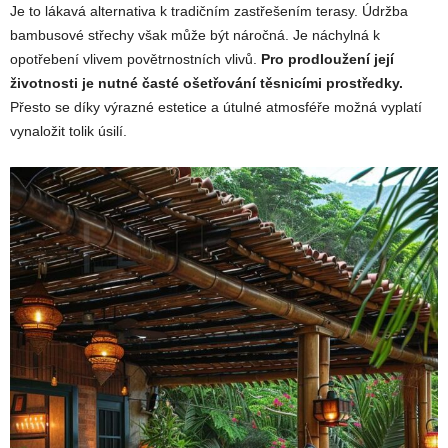
Je to lákavá alternativa k tradičním zastřešením terasy. Údržba
bambusové střechy však může být náročná. Je náchylná k
opotřebení vlivem povětrnostních vlivů.
Pro prodloužení její
životnosti je nutné časté ošetřování těsnicími prostředky.
Přesto se díky výrazné estetice a útulné atmosféře možná vyplatí
vynaložit tolik úsilí.