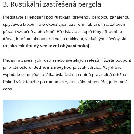
3. Rustikální zastřešená pergola
Představte si lenošení pod rustikální dřevěnou pergolou zahalenou
splývavou látkou. Toto okouzlující rozšíření nabízí stín a zároveň
působí vzdušně a otevřeně. Představte si teplé tóny přírodního
dřeva, které se hladce prolínají s měkkými, vzdušnými závěsy.
Je
to jako mít útulný venkovní obývací pokoj.
Přidáním závěsných rostlin nebo světelných řetězů můžete podpořit
jeho atmosféru.
Jednou z nevýhod
je však údržba. Aby dřevo
vypadalo co nejlépe a látka byla čistá, je nutná pravidelná údržba.
Pokud však toužíte po romantické, rustikální atmosféře, je to malá
cena.