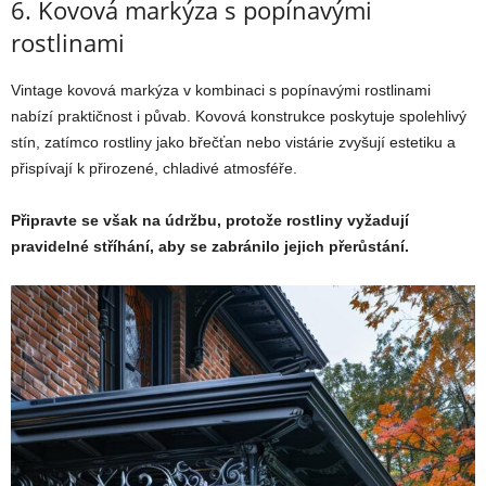
6. Kovová markýza s popínavými
rostlinami
Vintage kovová markýza v kombinaci s popínavými rostlinami
nabízí praktičnost i půvab. Kovová konstrukce poskytuje spolehlivý
stín, zatímco rostliny jako břečťan nebo vistárie zvyšují estetiku a
přispívají k přirozené, chladivé atmosféře.
Připravte se však na údržbu, protože rostliny vyžadují
pravidelné stříhání, aby se zabránilo jejich přerůstání.