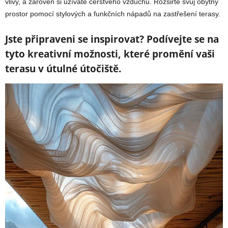
vlivy, a zároveň si užíváte čerstvého vzduchu. Rozšiřte svůj obytný
prostor pomocí stylových a funkčních nápadů na zastřešení terasy.
Jste připraveni se inspirovat? Podívejte se na
tyto kreativní možnosti, které promění vaši
terasu v útulné útočiště.