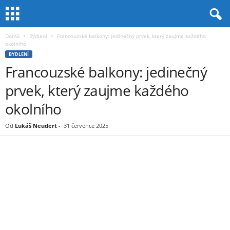
Domů
Bydlení
Francouzské balkony: jedinečný prvek, který zaujme každého
okolního
BYDLENÍ
Francouzské balkony: jedinečný
prvek, který zaujme každého
okolního
Od
Lukáš Neudert
-
31 července 2025