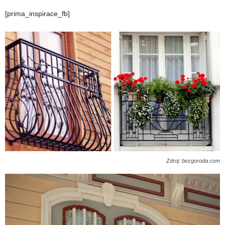
[prima_inspirace_fb]
Zdroj: bezgoroda.com