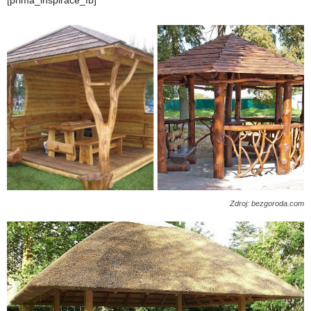
[prima_inspirace_fb]
Zdroj: bezgoroda.com