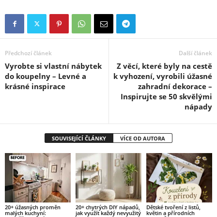
Předchozí článek
Další článek
Vyrobte si vlastní nábytek
Z věcí, které byly na cestě
do koupelny – Levné a
k vyhození, vyrobili úžasné
krásné inspirace
zahradní dekorace –
Inspirujte se 50 skvělými
nápady
SOUVISEJÍCÍ ČLÁNKY
VÍCE OD AUTORA
20+ úžasných proměn
20+ chytrých DIY nápadů,
Dětské tvoření z listů,
malých kuchyní:
jak využít každý nevyužitý
květin a přírodních