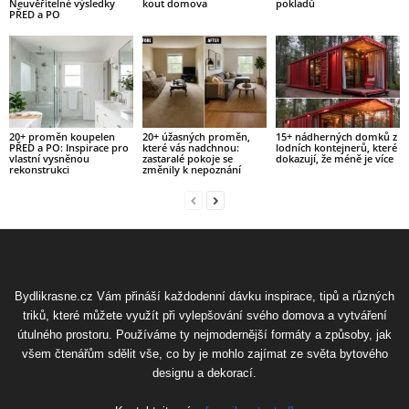
Neuvěřitelné výsledky
kout domova
pokladů
PŘED a PO
20+ proměn koupelen
20+ úžasných proměn,
15+ nádherných domků z
PŘED a PO: Inspirace pro
které vás nadchnou:
lodních kontejnerů, které
vlastní vysněnou
zastaralé pokoje se
dokazují, že méně je více
rekonstrukci
změnily k nepoznání
Bydlikrasne.cz Vám přináší každodenní dávku inspirace, tipů a různých
triků, které můžete využít při vylepšování svého domova a vytváření
útulného prostoru. Používáme ty nejmodernější formáty a způsoby, jak
všem čtenářům sdělit vše, co by je mohlo zajímat ze světa bytového
designu a dekorací.