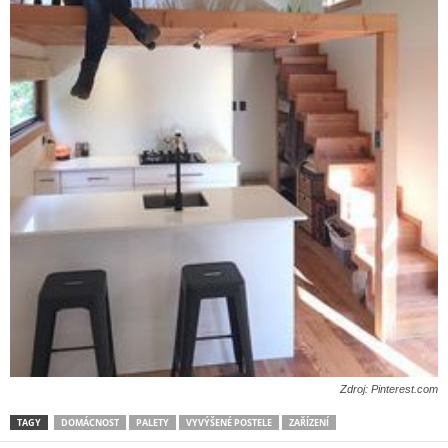
Zdroj: Pinterest.com
TAGY
DOMÁCNOST
PALETY
VYVÝŠENÉ POSTELE
ZAŘÍZENÍ