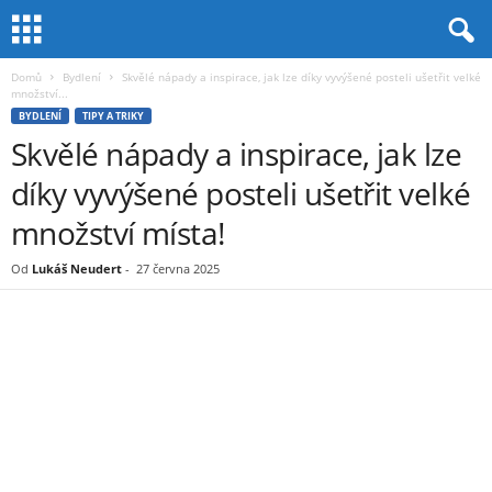
Domů
Bydlení
Skvělé nápady a inspirace, jak lze díky vyvýšené posteli ušetřit velké
množství...
BYDLENÍ
TIPY A TRIKY
Skvělé nápady a inspirace, jak lze
díky vyvýšené posteli ušetřit velké
množství místa!
Od
Lukáš Neudert
-
27 června 2025