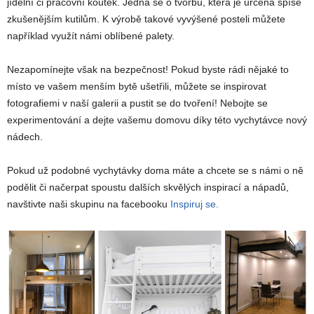
jídelní či pracovní koutek. Jedná se o tvorbu, která je určená spíše
zkušenějším kutilům. K výrobě takové vyvýšené posteli můžete
například využít námi oblíbené palety.
Nezapomínejte však na bezpečnost! Pokud byste rádi nějaké to
místo ve vašem menším bytě ušetřili, můžete se inspirovat
fotografiemi v naší galerii a pustit se do tvoření! Nebojte se
experimentování a dejte vašemu domovu díky této vychytávce nový
nádech.
Pokud už podobné vychytávky doma máte a chcete se s námi o ně
podělit či načerpat spoustu dalších skvělých inspirací a nápadů,
navštivte naši skupinu na facebooku
Inspiruj se.