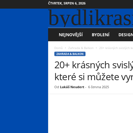
ČTVRTEK, SRPEN 6, 2026
bydlikras
NEJNOVĚJŠÍ
BYDLENÍ
DESIGN
Domů
Zahrada & Balkon
20+ krásných svislých k
ZAHRADA & BALKON
20+ krásných svisl
které si můžete vy
Od
Lukáš Neudert
-
6 června 2025