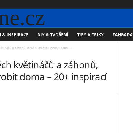
ne.cz
 & INSPIRACE
DIY & TVOŘENÍ
TIPY A TRIKY
ZAHRADA
větináčů a záhonů, které si můžete vyrobit doma –...
ých květináčů a záhonů,
robit doma – 20+ inspirací