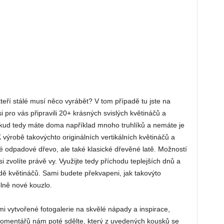
kteří stálé musí něco vyrábět? V tom případě tu jste na
pro vás připravili 20+ krásných svislých květináčů a
okud tedy máte doma například mnoho truhlíků a nemáte je
 výrobě takovýchto originálních vertikálních květináčů a
 odpadové dřevo, ale také klasické dřevěné latě. Možností
i zvolíte právě vy. Využijte tedy příchodu teplejších dnů a
dě květináčů. Sami budete překvapeni, jak takovýto
lně nové kouzlo.
i vytvořené fotogalerie na skvělé nápady a inspirace,
komentářů nám poté sdělte, který z uvedených kousků se