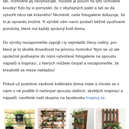
latí, rozhodně jej nevyhazujte, můžete je použít na tyto úchvatné
kousky! Kdo by si pomyslel, že z obyčejných palet a latí se dá
vytvořit něco tak krásného! Nicméně, naše fotogalerie dokazuje, že
to je opravdu možné. K výrobě vám navíc postačí běžně využívané
pomůcky, které má každý správný kutil doma.
Do výroby nezapomeňte zapojit i ty nejmladší členy rodiny, pro
které je to skvělá dovednost na jemnou motoriku! Nyní se už ale
společně podívejme do námi vytvořené fotogalerie na spoustu
nápadů a inspirací, z kterých můžete čerpat a nezapomeňte, že
kreativitě se meze nekladou!
Pokud už podobné závěsné květináče doma máte a chcete se s
námi o ně podělit či načerpat spoustu dalších, skvělých inspirací a
nápadů, navštivte naši skupinu na facebooku
Inspiruj se.