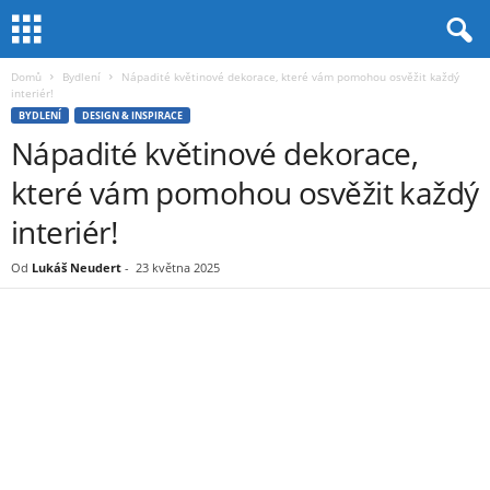
Domů
Bydlení
Nápadité květinové dekorace, které vám pomohou osvěžit každý
interiér!
BYDLENÍ
DESIGN & INSPIRACE
Nápadité květinové dekorace,
které vám pomohou osvěžit každý
interiér!
Od
Lukáš Neudert
-
23 května 2025