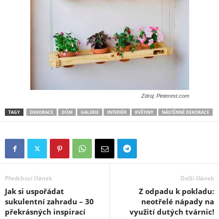
Zdroj: Pinterest.com
TAGY
DEKORACE
DŮM
GALERIE
INTERIÉR
KVĚTINY
NÁSTĚNNÉ DEKORACE
Předchozí článek
Další článek
Jak si uspořádat
Z odpadu k pokladu:
sukulentní zahradu – 30
neotřelé nápady na
překrásných inspirací
využití dutých tvárnic!