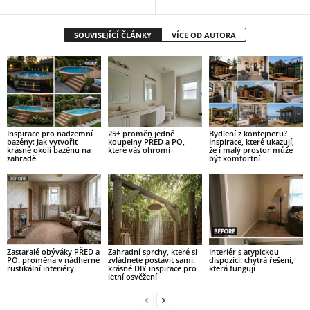
SOUVISEJÍCÍ ČLÁNKY
VÍCE OD AUTORA
Inspirace pro nadzemní
25+ proměn jedné
Bydlení z kontejneru?
bazény: Jak vytvořit
koupelny PŘED a PO,
Inspirace, které ukazují,
krásné okolí bazénu na
které vás ohromí
že i malý prostor může
zahradě
být komfortní
Zastaralé obýváky PŘED a
Zahradní sprchy, které si
Interiér s atypickou
PO: proměna v nádherné
zvládnete postavit sami:
dispozicí: chytrá řešení,
rustikální interiéry
krásné DIY inspirace pro
která fungují
letní osvěžení