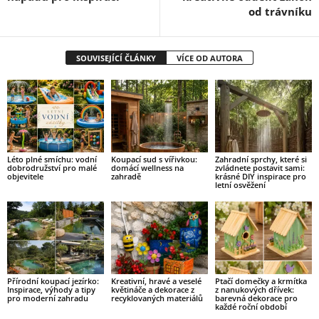
od trávníku
SOUVISEJÍCÍ ČLÁNKY
VÍCE OD AUTORA
Léto plné smíchu: vodní
Koupací sud s vířivkou:
Zahradní sprchy, které si
dobrodružství pro malé
domácí wellness na
zvládnete postavit sami:
objevitele
zahradě
krásné DIY inspirace pro
letní osvěžení
Přírodní koupací jezírko:
Kreativní, hravé a veselé
Ptačí domečky a krmítka
Inspirace, výhody a tipy
květináče a dekorace z
z nanukových dřívek:
pro moderní zahradu
recyklovaných materiálů
barevná dekorace pro
každé roční období