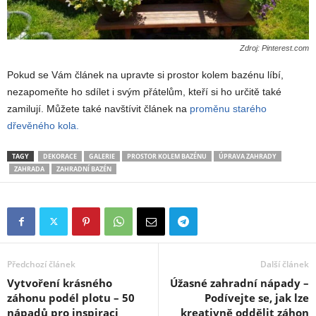
Zdroj: Pinterest.com
Pokud se Vám článek na upravte si prostor kolem bazénu líbí,
nezapomeňte ho sdílet i svým přátelům, kteří si ho určitě také
zamilují. Můžete také navštívit článek na
proměnu starého
dřevěného kola.
TAGY
DEKORACE
GALERIE
PROSTOR KOLEM BAZÉNU
ÚPRAVA ZAHRADY
ZAHRADA
ZAHRADNÍ BAZÉN
Předchozí článek
Další článek
Vytvoření krásného
Úžasné zahradní nápady –
záhonu podél plotu – 50
Podívejte se, jak lze
nápadů pro inspiraci
kreativně oddělit záhon