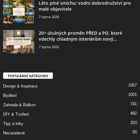
Léto plné smíchu: vodní dobrodružství pro
malé objevitele
7 srpna 2026
20+ útulných proměn PŘED a PO, které
vdechly chladným interiérům nový...
7 srpna 2026
POPULÁRNÍ KATEGORIE
1067
Design & Inspirace
1001
Bydlení
741
Zahrada & Balkon
492
DIY & Tvoření
203
Tipy a triky
55
Nezaradené