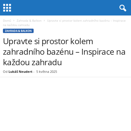
Domů
Zahrada & Balkon
Upravte si prostor kolem zahradního bazénu – Inspirace
na každou zahradu
ZAHRADA & BALKON
Upravte si prostor kolem
zahradního bazénu – Inspirace na
každou zahradu
Od
Lukáš Neudert
-
5 května 2025