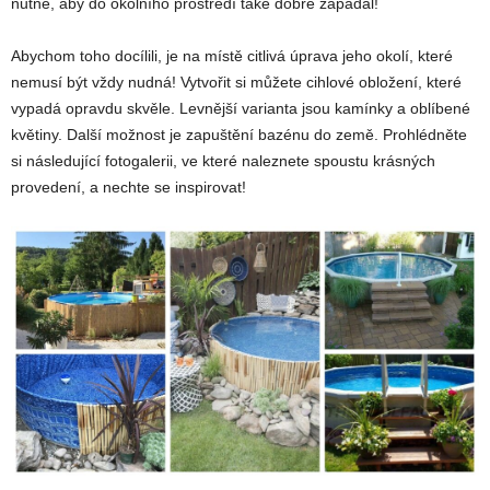
nutné, aby do okolního prostředí také dobře zapadal!
Abychom toho docílili, je na místě citlivá úprava jeho okolí, které
nemusí být vždy nudná! Vytvořit si můžete cihlové obložení, které
vypadá opravdu skvěle. Levnější varianta jsou kamínky a oblíbené
květiny. Další možnost je zapuštění bazénu do země. Prohlédněte
si následující fotogalerii, ve které naleznete spoustu krásných
provedení, a nechte se inspirovat!