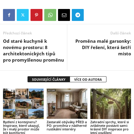
Předchozí článek
Další článek
Od staré kuchyně k
Proměna malé garsonky:
novému prostoru: 8
DIY řešení, která šetří
architektonických tipů
místo
pro promyšlenou proměnu
SOUVISEJÍCÍ ČLÁNKY
VÍCE OD AUTORA
Bydlení z kontejneru?
Zastaralé obýváky PŘED a
Zahradní sprchy, které si
Inspirace, které ukazují,
PO: proměna v nádherné
zvládnete postavit sami:
že i malý prostor může
rustikální interiéry
krásné DIY inspirace pro
být komfortní
letní osvěžení