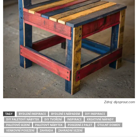
Zdroj: diysprout.com
TAGY
BYDLENÍ INSPIRACE
BYDLENÍ S NÁPADEM
DIY INSPIRACE
DIY PALETOVÝ NÁBYTEK
DIY TVOŘENÍ
INSPIRACE
KREATIVNÍ NÁPADY
PALETOVÉ SEZENÍ
PALETOVÝ NÁBYTEK
POSEZENÍ Z PALET
ÚTULNÝ DOMOV
VENKOVNÍ POSEZENÍ
ZAHRADA
ZAHRADNÍ SEZENÍ