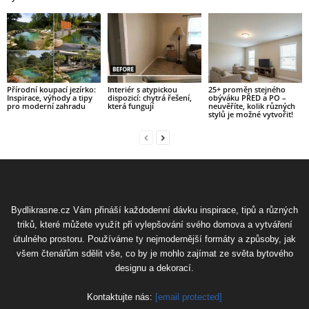
Přírodní koupací jezírko:
Interiér s atypickou
25+ proměn stejného
Inspirace, výhody a tipy
dispozicí: chytrá řešení,
obýváku PŘED a PO –
pro moderní zahradu
která fungují
neuvěříte, kolik různých
stylů je možné vytvořit!
Bydlikrasne.cz Vám přináší každodenní dávku inspirace, tipů a různých
triků, které můžete využít při vylepšování svého domova a vytváření
útulného prostoru. Používáme ty nejmodernější formáty a způsoby, jak
všem čtenářům sdělit vše, co by je mohlo zajímat ze světa bytového
designu a dekorací.
Kontaktujte nás:
[email protected]