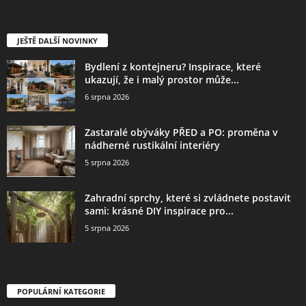
JEŠTĚ DALŠÍ NOVINKY
Bydlení z kontejneru? Inspirace, které
ukazují, že i malý prostor může...
6 srpna 2026
Zastaralé obýváky PŘED a PO: proměna v
nádherné rustikální interiéry
5 srpna 2026
Zahradní sprchy, které si zvládnete postavit
sami: krásné DIY inspirace pro...
5 srpna 2026
POPULÁRNÍ KATEGORIE