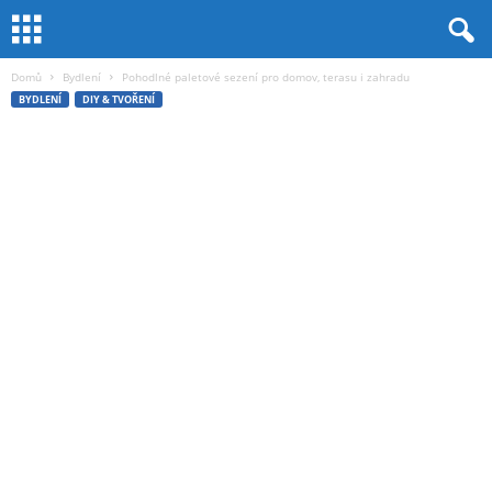
Domů
Bydlení
Pohodlné paletové sezení pro domov, terasu i zahradu
BYDLENÍ
DIY & TVOŘENÍ