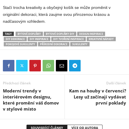
Stačí trocha kreativity a obyčejný košík se může proměnit v
originální dekoraci, která zaujme svou přirozenou krásou a
nadčasovým vzhledem.
TAGY
BYTOVÉ DOPLŇKY
BYTOVÉ DOPLŇKY DIY
DESIGN INSPIRACE
DIY DEKORACE
DIY INSPIRACE
DIY TVOŘENÍ INSPIRACE
KREATIVNÍ NÁPADY
POKOJOVÉ SUKULENTY
PŘÍRODNÍ DEKORACE
SUKULENTY
Předchozí článek
Další článek
Moderní trendy v
Kam na houby v červenci?
interiérovém designu,
Lesy už začínají vydávat
které promění váš domov
první poklady
v stylové místo
SOUVISEJÍCÍ ČLÁNKY
VÍCE OD AUTORA