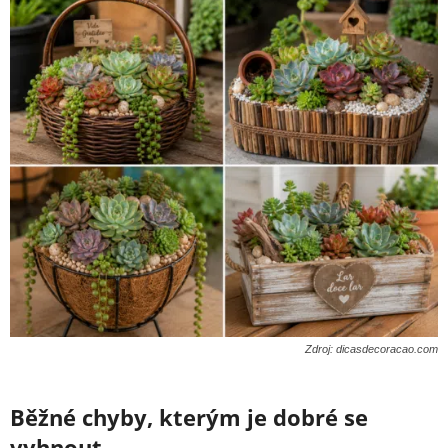
Zdroj: dicasdecoracao.com
Běžné chyby, kterým je dobré se
vyhnout