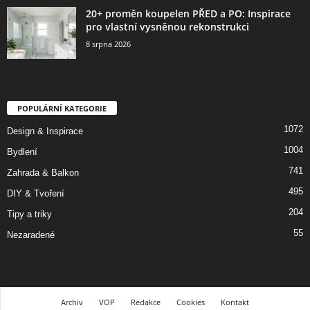
20+ proměn koupelen PŘED a PO: Inspirace
pro vlastní vysněnou rekonstrukci
8 srpna 2026
POPULÁRNÍ KATEGORIE
1072
Design & Inspirace
1004
Bydlení
741
Zahrada & Balkon
495
DIY & Tvoření
204
Tipy a triky
55
Nezaradené
Archiv
VOP
Redakce
Cookies
Kontakt