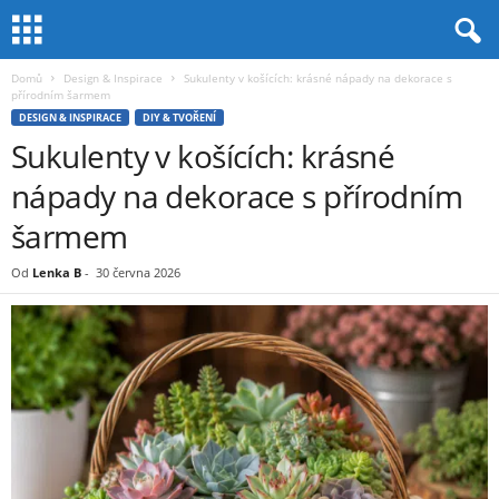
Domů
Design & Inspirace
Sukulenty v košících: krásné nápady na dekorace s
přírodním šarmem
DESIGN & INSPIRACE
DIY & TVOŘENÍ
Sukulenty v košících: krásné
nápady na dekorace s přírodním
šarmem
Od
Lenka B
-
30 června 2026