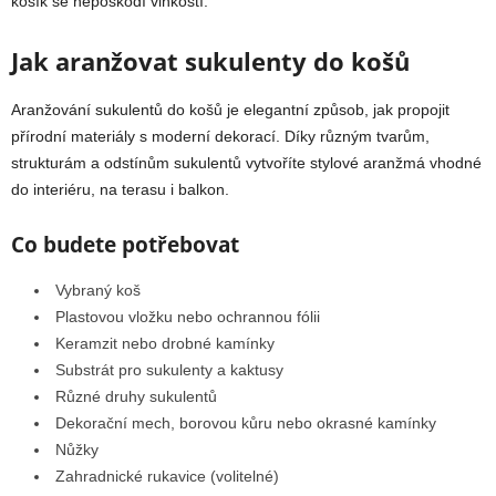
košík se nepoškodí vlhkostí.
Jak aranžovat sukulenty do košů
Aranžování sukulentů do košů je elegantní způsob, jak propojit
přírodní materiály s moderní dekorací. Díky různým tvarům,
strukturám a odstínům sukulentů vytvoříte stylové aranžmá vhodné
do interiéru, na terasu i balkon.
Co budete potřebovat
Vybraný koš
Plastovou vložku nebo ochrannou fólii
Keramzit nebo drobné kamínky
Substrát pro sukulenty a kaktusy
Různé druhy sukulentů
Dekorační mech, borovou kůru nebo okrasné kamínky
Nůžky
Zahradnické rukavice (volitelné)