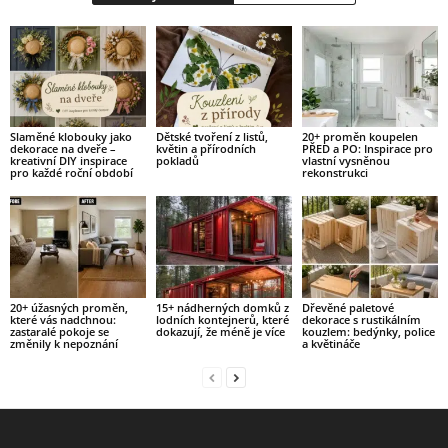
Slaměné klobouky jako
Dětské tvoření z listů,
20+ proměn koupelen
dekorace na dveře –
květin a přírodních
PŘED a PO: Inspirace pro
kreativní DIY inspirace
pokladů
vlastní vysněnou
pro každé roční období
rekonstrukci
20+ úžasných proměn,
15+ nádherných domků z
Dřevěné paletové
které vás nadchnou:
lodních kontejnerů, které
dekorace s rustikálním
zastaralé pokoje se
dokazují, že méně je více
kouzlem: bedýnky, police
změnily k nepoznání
a květináče