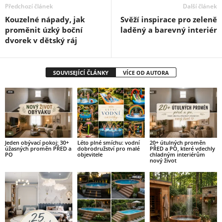
Předchozí článek
Další článek
Kouzelné nápady, jak
Svěží inspirace pro zeleně
proměnit úzký boční
laděný a barevný interiér
dvorek v dětský ráj
SOUVISEJÍCÍ ČLÁNKY
VÍCE OD AUTORA
Jeden obývací pokoj: 30+
Léto plné smíchu: vodní
20+ útulných proměn
úžasných proměn PŘED a
dobrodružství pro malé
PŘED a PO, které vdechly
PO
objevitele
chladným interiérům
nový život