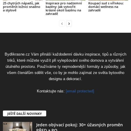
25 chytrých nápadů, jak
Inspirace pro nadzemní
Koupací sud s vířivkou:
proměnit ložnici snadno
bazény: Jak vytvořit
domácí wellness na
a stylově
krásné okolí bazénu na
zahradě
zahradě
Bydlikrasne.cz Vám přináší každodenní dávku inspirace, tipů a různých
triků, které můžete využít při vylepšování svého domova a vytváření
útulného prostoru. Používáme ty nejmodernější formáty a způsoby, jak
všem čtenářům sdělit vše, co by je mohlo zajímat ze světa bytového
designu a dekorací.
Kontaktujte nás:
[email protected]
JEŠTĚ DALŠÍ NOVINKY
Jeden obývací pokoj: 30+ úžasných proměn
PŘED a PO