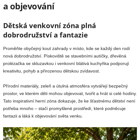
a objevování
Dětská venkovní zóna plná
dobrodružství a fantazie
Proměňte obyčejný kout zahrady v místo, kde se každý den rodí
nová dobrodružství. Pískoviště se stavebními autíčky, dřevěná
prolézačka se skluzavkou i venkovní blátivá kuchyňka podporují
kreativitu, pohyb a přirozenou dětskou zvídavost.
Přírodní materiály, zeleň a útulná atmosféra vytvářejí bezpečný
prostor, ve kterém děti mohou objevovat, tvořit a hrát si celé hodiny.
Tato inspirativní herní zóna dokazuje, že ke šťastnému dětství není
potřeba mnoho – stačí promyšlené prostředí, které podněcuje
fantazii a láká k objevování světa venku.