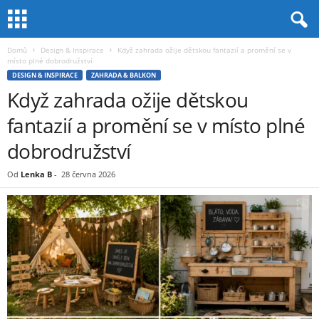
Domů
Design & Inspirace
Když zahrada ožije dětskou fantazií a promění se v
místo plné dobrodružství
DESIGN & INSPIRACE
ZAHRADA & BALKON
Když zahrada ožije dětskou
fantazií a promění se v místo plné
dobrodružství
Od
Lenka B
-
28 června 2026