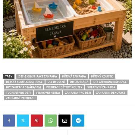
TAGY
DESIGN INSPIRACE ZAHRADA
DĚTSKÁ ZAHRADA
DĚTSKÝ KOUTEK
DĚTSKÝ KOUTEK INSPIRACE
DIY BYDLENÍ
DIY ZAHRADA
DIY ZAHRADA INSPIRACE
DIY ZAHRADA S NÁPADEM
INSPIRACE DĚTSKÝ KOUTEK
KREATIVNÍ ZAHRADA
TVOŘENÍ PRO DĚTI
VENKOVNÍ HERNA
ZAHRADA PRO DĚTI
ZÁHRADNÍ DEKORACE
ZAHRADNÍ INSPIRACE