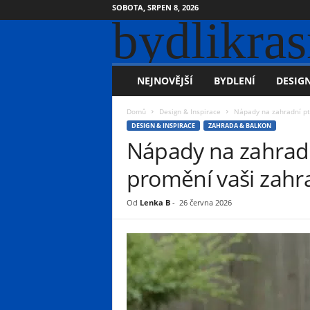
SOBOTA, SRPEN 8, 2026
bydlikras
NEJNOVĚJŠÍ
BYDLENÍ
DESIGN
Domů
Design & Inspirace
Nápady na zahradní pta
DESIGN & INSPIRACE
ZAHRADA & BALKON
Nápady na zahradní
promění vaši zahra
Od
Lenka B
-
26 června 2026