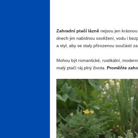
Zahradní ptačí lázně
nejsou jen krásnou 
dnech jim nabídnou osvěžení, vodu i bezpe
a styl, aby se staly přirozenou součástí z
Mohou být romantické, rustikální, modern
malý ptačí ráj plný života.
Proměňte zahra