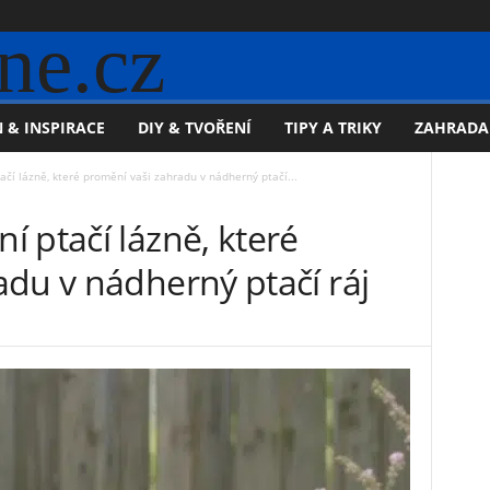
ne.cz
 & INSPIRACE
DIY & TVOŘENÍ
TIPY A TRIKY
ZAHRADA
čí lázně, které promění vaši zahradu v nádherný ptačí...
 ptačí lázně, které
du v nádherný ptačí ráj