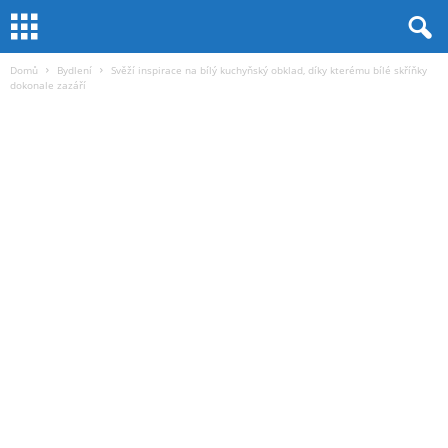
Domů
Bydlení
Svěží inspirace na bílý kuchyňský obklad, díky kterému bílé skříňky
dokonale zazáří