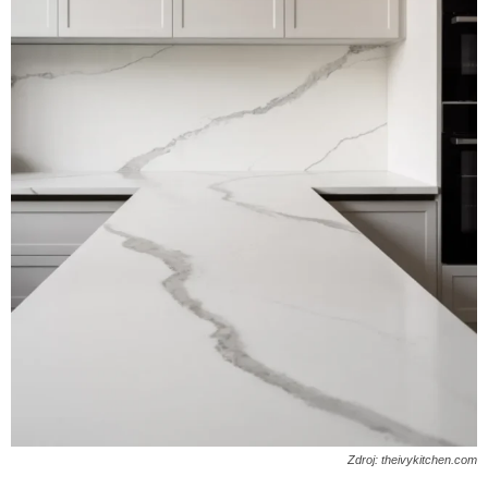
Zdroj: theivykitchen.com