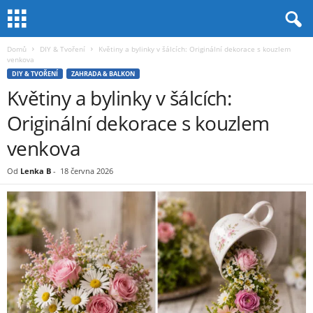
Domů
DIY & Tvoření
Květiny a bylinky v šálcích: Originální dekorace s kouzlem
venkova
DIY & TVOŘENÍ
ZAHRADA & BALKON
Květiny a bylinky v šálcích:
Originální dekorace s kouzlem
venkova
Od
Lenka B
-
18 června 2026