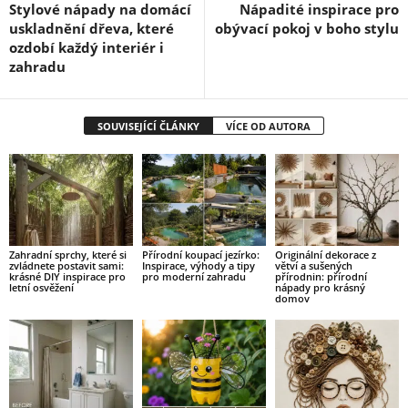
Stylové nápady na domácí
Nápadité inspirace pro
uskladnění dřeva, které
obývací pokoj v boho stylu
ozdobí každý interiér i
zahradu
SOUVISEJÍCÍ ČLÁNKY
VÍCE OD AUTORA
Zahradní sprchy, které si
Přírodní koupací jezírko:
Originální dekorace z
zvládnete postavit sami:
Inspirace, výhody a tipy
větví a sušených
krásné DIY inspirace pro
pro moderní zahradu
přírodnin: přírodní
letní osvěžení
nápady pro krásný
domov