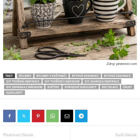
Zdroj: pinterest.com
TAGY
BYLINKY
BYLINKY V KVĚTINÁČI
BYTOVÁ DEKORACE
BYTOVÉ DEKORACE
DIY TVOŘENÍ INSPIRACE
DIY TVOŘENÍ S NÁPADEM
DIY ZAHRADA INSPIRACE
DIY ZAHRADA S NÁPADEM
KVĚTINY
POKOJOVÉ SUKULENTY
RECYKLACE
ŠÁLKY
SUKULENTY
Předchozí článek
Další článek