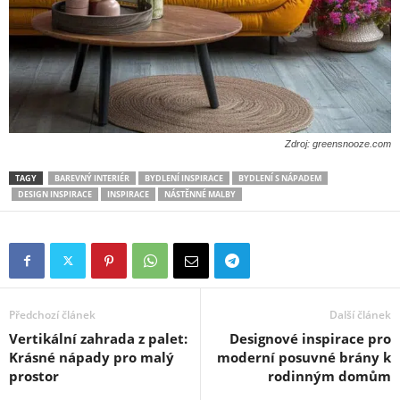
Zdroj: greensnooze.com
TAGY
BAREVNÝ INTERIÉR
BYDLENÍ INSPIRACE
BYDLENÍ S NÁPADEM
DESIGN INSPIRACE
INSPIRACE
NÁSTĚNNÉ MALBY
Předchozí článek
Další článek
Vertikální zahrada z palet:
Designové inspirace pro
Krásné nápady pro malý
moderní posuvné brány k
prostor
rodinným domům