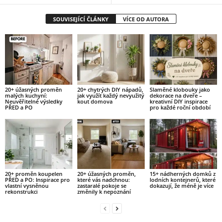
SOUVISEJÍCÍ ČLÁNKY
VÍCE OD AUTORA
20+ úžasných proměn
20+ chytrých DIY nápadů,
Slaměné klobouky jako
malých kuchyní:
jak využít každý nevyužitý
dekorace na dveře –
Neuvěřitelné výsledky
kout domova
kreativní DIY inspirace
PŘED a PO
pro každé roční období
20+ proměn koupelen
20+ úžasných proměn,
15+ nádherných domků z
PŘED a PO: Inspirace pro
které vás nadchnou:
lodních kontejnerů, které
vlastní vysněnou
zastaralé pokoje se
dokazují, že méně je více
rekonstrukci
změnily k nepoznání