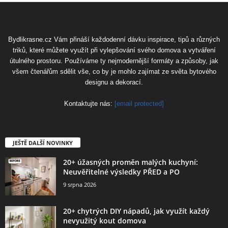
Bydlikrasne.cz Vám přináší každodenní dávku inspirace, tipů a různých
triků, které můžete využít při vylepšování svého domova a vytváření
útulného prostoru. Používáme ty nejmodernější formáty a způsoby, jak
všem čtenářům sdělit vše, co by je mohlo zajímat ze světa bytového
designu a dekorací.
Kontaktujte nás:
[email protected]
JEŠTĚ DALŠÍ NOVINKY
20+ úžasných proměn malých kuchyní:
Neuvěřitelné výsledky PŘED a PO
9 srpna 2026
20+ chytrých DIY nápadů, jak využít každý
nevyužitý kout domova