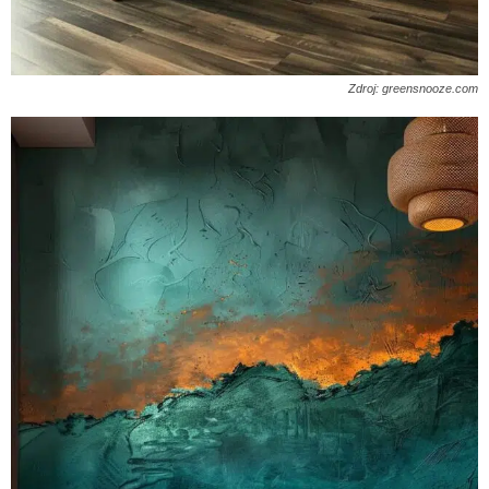
Zdroj: greensnooze.com