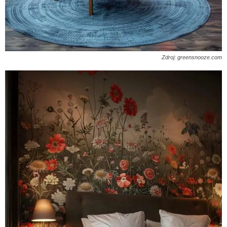
Zdroj: greensnooze.com