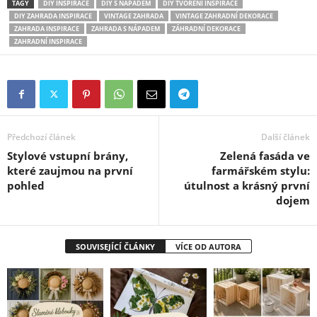
TAGY
DIY INSPIRACE
DIY S NÁPADEM
DIY TVOŘENÍ INSPIRACE
DIY ZAHRADA INSPIRACE
VINTAGE ZAHRADA
VINTAGE ZAHRADNÍ DEKORACE
ZAHRADA INSPIRACE
ZAHRADA S NÁPADEM
ZÁHRADNÍ DEKORACE
ZAHRADNÍ INSPIRACE
Předchozí článek
Další článek
Stylové vstupní brány,
Zelená fasáda ve
které zaujmou na první
farmářském stylu:
pohled
útulnost a krásný první
dojem
SOUVISEJÍCÍ ČLÁNKY
VÍCE OD AUTORA