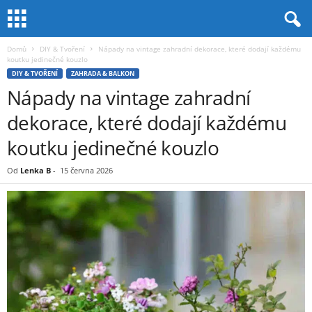
Domů
DIY & Tvoření
Nápady na vintage zahradní dekorace, které dodají každému
koutku jedinečné kouzlo
DIY & TVOŘENÍ
ZAHRADA & BALKON
Nápady na vintage zahradní
dekorace, které dodají každému
koutku jedinečné kouzlo
Od
Lenka B
-
15 června 2026