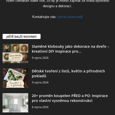
všem čtenářům sdělit vše, co by je mohlo zajímat ze světa bytového
designu a dekorací.
Kontaktujte nás:
[email protected]
JEŠTĚ DALŠÍ NOVINKY
Slaměné klobouky jako dekorace na dveře –
kreativní DIY inspirace pro...
9 srpna 2026
Dětské tvoření z listů, květin a přírodních
pokladů
9 srpna 2026
20+ proměn koupelen PŘED a PO: Inspirace
pro vlastní vysněnou rekonstrukci
8 srpna 2026