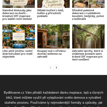
Slaměné klobouky jako
Dětské tvoření z listů,
Dřevěné paletové
dekorace na dveře –
květin a přírodních
dekorace s rustikálním
kreativní DIY inspirace
pokladů
kouzlem: bedýnky, police
pro každé roční období
a květináče
Léto plné smíchu: vodní
Koupací sud s vířivkou:
Zahradní sprchy, které si
dobrodružství pro malé
domácí wellness na
zvládnete postavit sami:
objevitele
zahradě
krásné DIY inspirace pro
letní osvěžení
Bydlikrasne.cz Vám přináší každodenní dávku inspirace, tipů a různých
triků, které můžete využít při vylepšování svého domova a vytváření
útulného prostoru. Používáme ty nejmodernější formáty a způsoby, jak